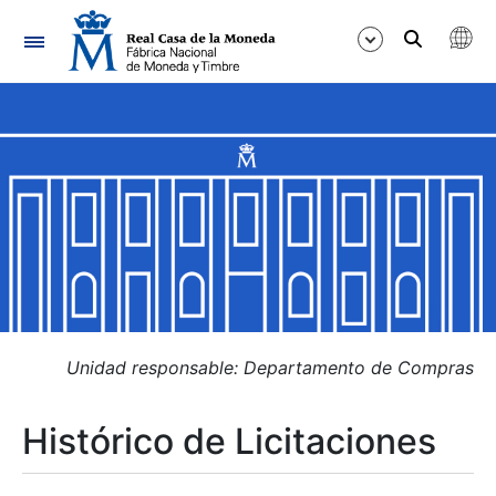
Navegación
Mostrar/Ocultar
Mostrar/Ocultar
Mostrar/Ocultar
Mostrar/Ocultar
Mostrar/Ocultar
Unidad responsable: Departamento de Compras
Histórico de Licitaciones
Mostrar/Ocultar