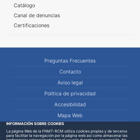
Catálogo
Canal de denuncias
Certificaciones
Preguntas Frecuentes
Contacto
Aviso legal
Política de privacidad
Accesibilidad
Mapa Web
INFORMACIÓN SOBRE COOKIES
La página Web de la FNMT-RCM utiliza cookies propias y de terceros
LinkedIn
Facebook
WhatsApp
para facilitar la navegación por la página web así como almacenar las
preferencias seleccionadas por el usuario durante su navegación. No