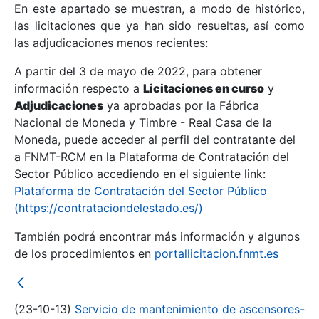
En este apartado se muestran, a modo de histórico,
las licitaciones que ya han sido resueltas, así como
Mostrar/Ocultar
las adjudicaciones menos recientes:
Mostrar/Ocultar
A partir del 3 de mayo de 2022, para obtener
información respecto a
Mostrar/Ocultar
Licitaciones en curso
y
Adjudicaciones
ya aprobadas por la Fábrica
Nacional de Moneda y Timbre - Real Casa de la
Moneda, puede acceder al perfil del contratante del
a FNMT-RCM en la Plataforma de Contratación del
Sector Público accediendo en el siguiente link:
Plataforma de Contratación del Sector Público
(https://contrataciondelestado.es/)
También podrá encontrar más información y algunos
de los procedimientos en
portallicitacion.fnmt.es
Mostrar/Ocultar
(23-10-13)
Servicio de mantenimiento de ascensores-