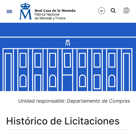
Navegación
Mostrar/Ocultar
Mostrar/Ocultar
Mostrar/Ocultar
Mostrar/Ocultar
Mostrar/Ocultar
Unidad responsable: Departamento de Compras
Histórico de Licitaciones
Mostrar/Ocultar