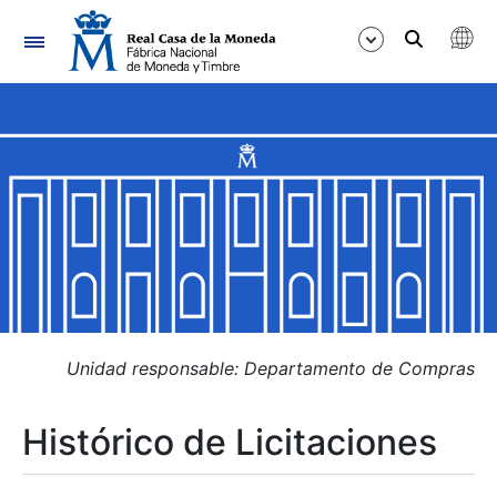
Navegación
Mostrar/Ocultar
Mostrar/Ocultar
Mostrar/Ocultar
Mostrar/Ocultar
Mostrar/Ocultar
Unidad responsable: Departamento de Compras
Histórico de Licitaciones
Mostrar/Ocultar