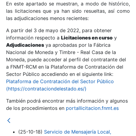
En este apartado se muestran, a modo de histórico,
las licitaciones que ya han sido resueltas, así como
Mostrar/Ocultar
las adjudicaciones menos recientes:
Mostrar/Ocultar
A partir del 3 de mayo de 2022, para obtener
información respecto a
Mostrar/Ocultar
Licitaciones en curso
y
Adjudicaciones
ya aprobadas por la Fábrica
Nacional de Moneda y Timbre - Real Casa de la
Moneda, puede acceder al perfil del contratante del
a FNMT-RCM en la Plataforma de Contratación del
Sector Público accediendo en el siguiente link:
Plataforma de Contratación del Sector Público
(https://contrataciondelestado.es/)
También podrá encontrar más información y algunos
de los procedimientos en
portallicitacion.fnmt.es
Mostrar/Ocultar
(25-10-18)
Servicio de Mensajería Local,