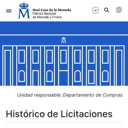
Navegación
Mostrar/Ocultar
Mostrar/Ocultar
Mostrar/Ocultar
Mostrar/Ocultar
Mostrar/Ocultar
Unidad responsable: Departamento de Compras
Histórico de Licitaciones
Mostrar/Ocultar