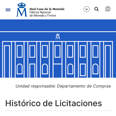
Navegación
Mostrar/Ocultar
Mostrar/Ocultar
Mostrar/Ocultar
Mostrar/Ocultar
Mostrar/Ocultar
Unidad responsable: Departamento de Compras
Histórico de Licitaciones
Mostrar/Ocultar