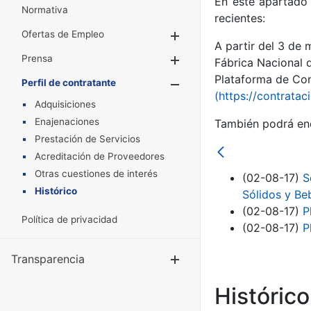
En este apartado 
Normativa
recientes:
Ofertas de Empleo
Mostrar/Ocultar
A partir del 3 de
Prensa
Mostrar/Ocultar
Fábrica Nacional 
Plataforma de Cont
Perfil de contratante
Mostrar/Oculta
(https://contratac
Adquisiciones
Enajenaciones
También podrá enc
Prestación de Servicios
Acreditación de Proveedores
Otras cuestiones de interés
(02-08-17)
S
Histórico
Sólidos y Beb
(02-08-17)
P
Política de privacidad
(02-08-17)
P
Transparencia
Mostrar/Ocul
Históric