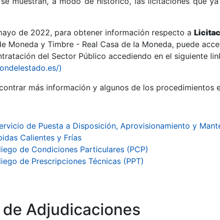
se muestran, a modo de histórico, las licitaciones que ya
 mayo de 2022, para obtener información respecto a
Licita
de Moneda y Timbre - Real Casa de la Moneda, puede acced
ratación del Sector Público accediendo en el siguiente lin
r
iondelestado.es/)
ontrar más información y algunos de los procedimientos 
ervicio de Puesta a Disposición, Aprovisionamiento y Ma
idas Calientes y Frías
liego de Condiciones Particulares (PCP)
liego de Prescripciones Técnicas (PPT)
tar
o de Adjudicaciones