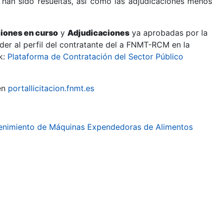
 han sido resueltas, así como las adjudicaciones menos
ciones en curso
y
Adjudicaciones
ya aprobadas por la
er al perfil del contratante del a FNMT-RCM en la
k:
Plataforma de Contratación del Sector Público
en
portallicitacion.fnmt.es
ntenimiento de Máquinas Expendedoras de Alimentos