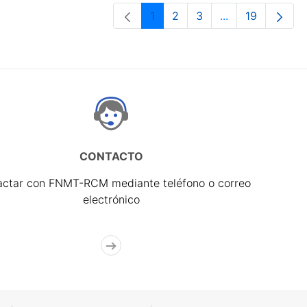
1
2
3
...
19
Página
Página
Página
Páginas interme
Página
CONTACTO
actar con FNMT-RCM mediante teléfono o correo
electrónico