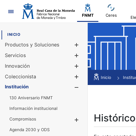
Navegación
FNMT
Ceres
El
INICIO
Productos y Soluciones
Mostrar/Ocul
Servicios
Mostrar/Ocul
Innovación
Mostrar/Ocul
Coleccionista
Mostrar/Ocul
Inicio
Institu
Institución
Mostrar/Ocul
130 Aniversario FNMT
Información institucional
Histórico
Compromisos
Mostrar/Ocultar
Agenda 2030 y ODS