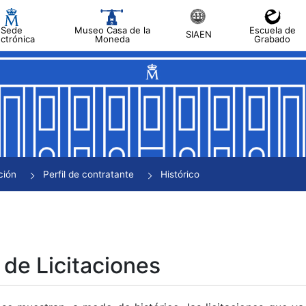
Sede
Museo Casa de la
Escuela de
SIAEN
ectrónica
Moneda
Grabado
tar
tar
tar
tar
ción
Perfil de contratante
Histórico
tar
 de Licitaciones