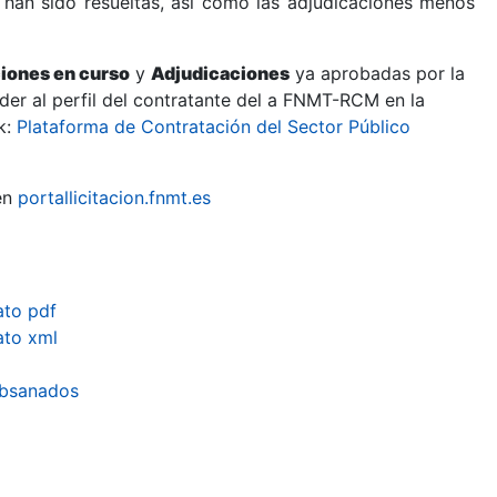
 han sido resueltas, así como las adjudicaciones menos
ciones en curso
y
Adjudicaciones
ya aprobadas por la
er al perfil del contratante del a FNMT-RCM en la
k:
Plataforma de Contratación del Sector Público
en
portallicitacion.fnmt.es
ato pdf
ato xml
subsanados