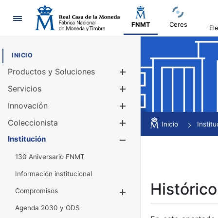
Navegación
FNMT
Ceres
El
INICIO
Productos y Soluciones
Mostrar/Ocul
Servicios
Mostrar/Ocul
Innovación
Mostrar/Ocul
Coleccionista
Mostrar/Ocul
Inicio
Institu
Institución
Mostrar/Ocul
130 Aniversario FNMT
Información institucional
Histórico
Compromisos
Mostrar/Ocultar
Agenda 2030 y ODS