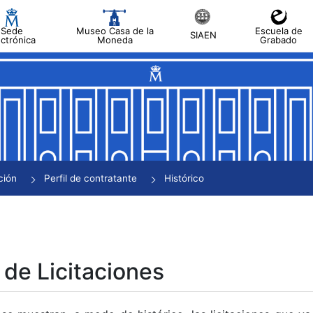
Sede
Museo Casa de la
Escuela de
SIAEN
ectrónica
Moneda
Grabado
tar
tar
tar
tar
ción
Perfil de contratante
Histórico
tar
 de Licitaciones