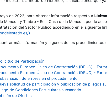
se muestran, a modo de histórico, las licitaciones que ya
 mayo de 2022, para obtener información respecto a
Licita
de Moneda y Timbre - Real Casa de la Moneda, puede acced
ratación del Sector Público accediendo en el siguiente lin
r
iondelestado.es/)
ontrar más información y algunos de los procedimientos 
olicitud de Participación
ocumento Europeo Único de Contratación (DEUC) - Form
ocumento Europeo Único de Contratación (DEUC) - Form
ubsanación de errores en el procedimiento
ueva solicitud de participación y publicación de pliegos 
tar
liego de Condiciones Particulares subsanado
etición de Ofertas