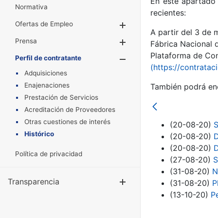
En este apartado 
Normativa
recientes:
Ofertas de Empleo
Mostrar/Ocultar
A partir del 3 de
Prensa
Mostrar/Ocultar
Fábrica Nacional 
Plataforma de Cont
Perfil de contratante
Mostrar/Oculta
(https://contratac
Adquisiciones
Enajenaciones
También podrá enc
Prestación de Servicios
Acreditación de Proveedores
Otras cuestiones de interés
(20-08-20)
S
Histórico
(20-08-20)
D
(20-08-20)
D
Política de privacidad
(27-08-20)
S
(31-08-20)
N
Transparencia
Mostrar/Ocul
(31-08-20)
P
(13-10-20)
P