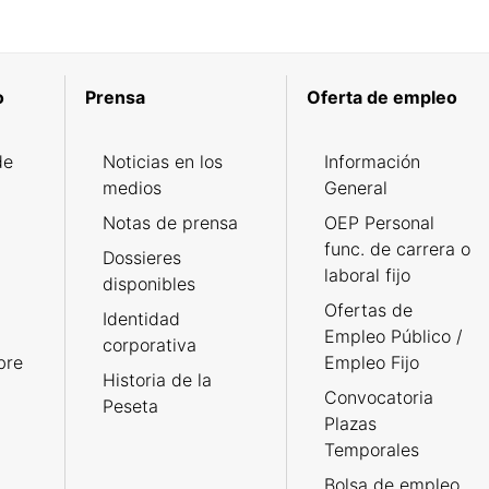
o
Prensa
Oferta de empleo
de
Noticias en los
Información
medios
General
Notas de prensa
OEP Personal
func. de carrera o
Dossieres
laboral fijo
disponibles
Ofertas de
Identidad
Empleo Público /
corporativa
bre
Empleo Fijo
Historia de la
Convocatoria
Peseta
Plazas
Temporales
Bolsa de empleo