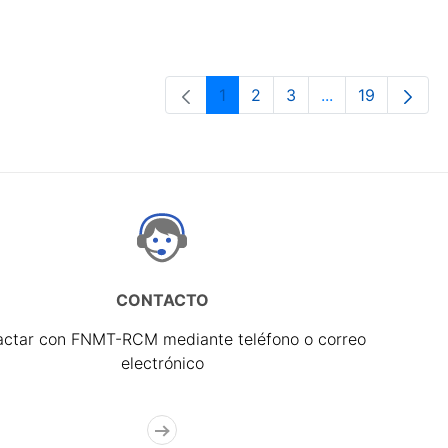
1
2
3
...
19
Página
Página
Página
Páginas interme
Página
CONTACTO
actar con FNMT-RCM mediante teléfono o correo
electrónico