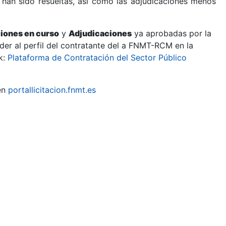
 han sido resueltas, así como las adjudicaciones menos
ciones en curso
y
Adjudicaciones
ya aprobadas por la
er al perfil del contratante del a FNMT-RCM en la
k:
Plataforma de Contratación del Sector Público
en
portallicitacion.fnmt.es