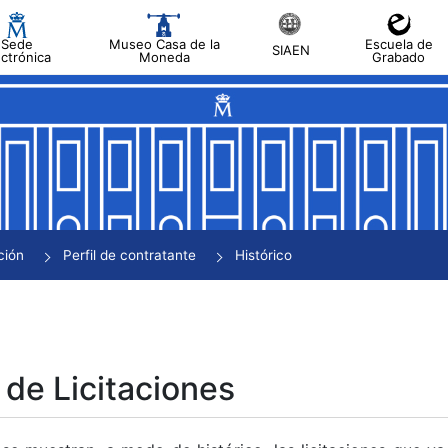
Sede
Museo Casa de la
Escuela de
SIAEN
ectrónica
Moneda
Grabado
tar
tar
tar
tar
ción
Perfil de contratante
Histórico
tar
 de Licitaciones