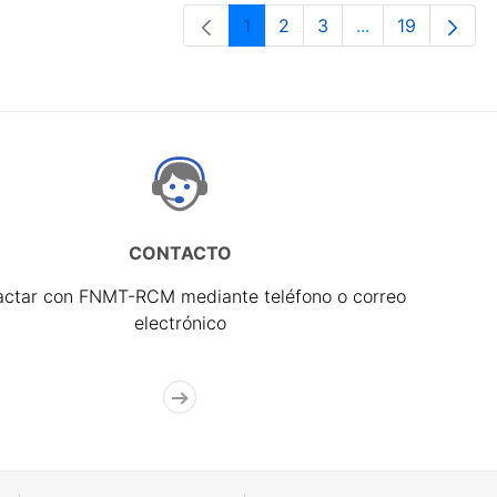
1
2
3
...
19
Página
Página
Página
Páginas interme
Página
CONTACTO
actar con FNMT-RCM mediante teléfono o correo
electrónico