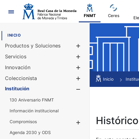
Navegación
FNMT
Ceres
El
INICIO
Productos y Soluciones
Mostrar/Ocul
Servicios
Mostrar/Ocul
Innovación
Mostrar/Ocul
Coleccionista
Mostrar/Ocul
Inicio
Institu
Institución
Mostrar/Ocul
130 Aniversario FNMT
Información institucional
Histórico
Compromisos
Mostrar/Ocultar
Agenda 2030 y ODS