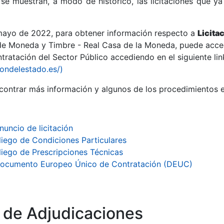
se muestran, a modo de histórico, las licitaciones que ya
 mayo de 2022, para obtener información respecto a
Licita
de Moneda y Timbre - Real Casa de la Moneda, puede acced
ratación del Sector Público accediendo en el siguiente lin
r
iondelestado.es/)
ontrar más información y algunos de los procedimientos 
nuncio de licitación
liego de Condiciones Particulares
liego de Prescripciones Técnicas
ocumento Europeo Único de Contratación (DEUC)
tar
o de Adjudicaciones