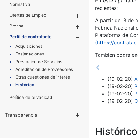
En este apartado 
Normativa
recientes:
Ofertas de Empleo
Mostrar/Ocultar
A partir del 3 de
Prensa
Mostrar/Ocultar
Fábrica Nacional 
Plataforma de Cont
Perfil de contratante
Mostrar/Oculta
(https://contratac
Adquisiciones
Enajenaciones
También podrá enc
Prestación de Servicios
Acreditación de Proveedores
Otras cuestiones de interés
(19-02-20)
A
Histórico
(19-02-20)
P
(19-02-20)
P
Política de privacidad
(19-02-20)
D
Transparencia
Mostrar/Ocul
Históric