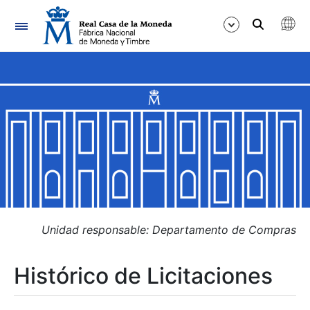
Navegación
Mostrar/Ocultar
Mostrar/Ocultar
Mostrar/Ocultar
Mostrar/Ocultar
Mostrar/Ocultar
Unidad responsable: Departamento de Compras
Histórico de Licitaciones
Mostrar/Ocultar