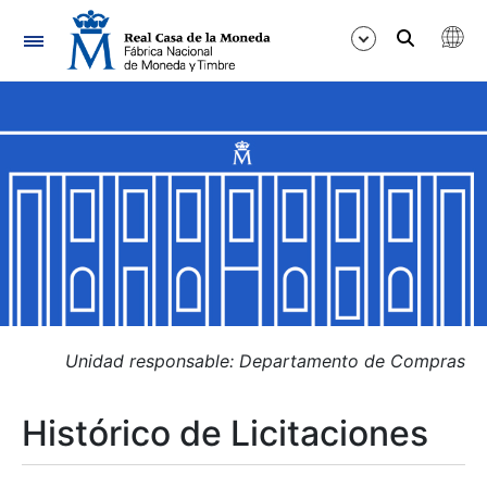
Navegación
Mostrar/Ocultar
Mostrar/Ocultar
Mostrar/Ocultar
Mostrar/Ocultar
Mostrar/Ocultar
Unidad responsable: Departamento de Compras
Histórico de Licitaciones
Mostrar/Ocultar