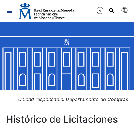
Navegación
Mostrar/Ocultar
Mostrar/Ocultar
Mostrar/Ocultar
Mostrar/Ocultar
Mostrar/Ocultar
Unidad responsable: Departamento de Compras
Histórico de Licitaciones
Mostrar/Ocultar