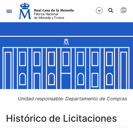
Navegación
Mostrar/Ocultar
Mostrar/Ocultar
Mostrar/Ocultar
Mostrar/Ocultar
Mostrar/Ocultar
Unidad responsable: Departamento de Compras
Histórico de Licitaciones
Mostrar/Ocultar