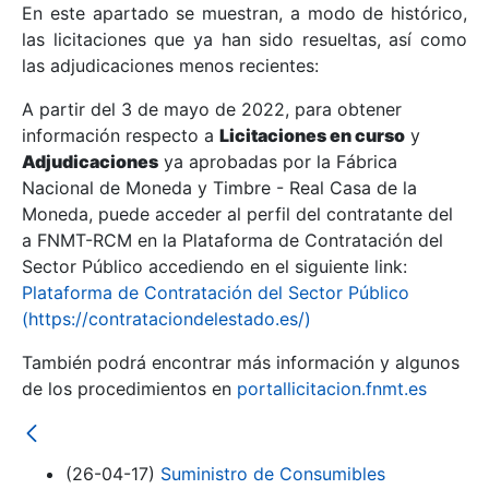
En este apartado se muestran, a modo de histórico,
las licitaciones que ya han sido resueltas, así como
Mostrar/Ocultar
las adjudicaciones menos recientes:
Mostrar/Ocultar
A partir del 3 de mayo de 2022, para obtener
información respecto a
Mostrar/Ocultar
Licitaciones en curso
y
Adjudicaciones
ya aprobadas por la Fábrica
Nacional de Moneda y Timbre - Real Casa de la
Moneda, puede acceder al perfil del contratante del
a FNMT-RCM en la Plataforma de Contratación del
Sector Público accediendo en el siguiente link:
Plataforma de Contratación del Sector Público
(https://contrataciondelestado.es/)
También podrá encontrar más información y algunos
de los procedimientos en
portallicitacion.fnmt.es
Mostrar/Ocultar
(26-04-17)
Suministro de Consumibles