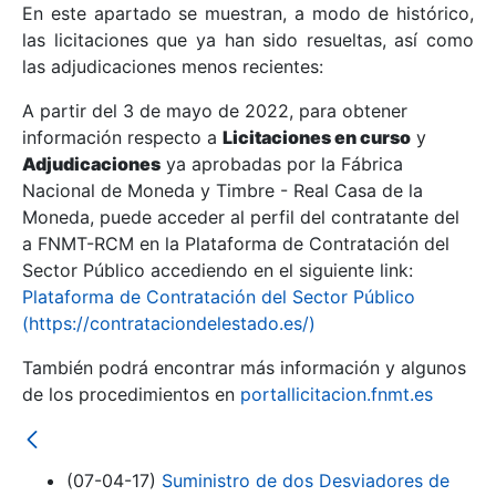
En este apartado se muestran, a modo de histórico,
las licitaciones que ya han sido resueltas, así como
Mostrar/Ocultar
las adjudicaciones menos recientes:
Mostrar/Ocultar
A partir del 3 de mayo de 2022, para obtener
información respecto a
Mostrar/Ocultar
Licitaciones en curso
y
Adjudicaciones
ya aprobadas por la Fábrica
Nacional de Moneda y Timbre - Real Casa de la
Moneda, puede acceder al perfil del contratante del
a FNMT-RCM en la Plataforma de Contratación del
Sector Público accediendo en el siguiente link:
Plataforma de Contratación del Sector Público
(https://contrataciondelestado.es/)
También podrá encontrar más información y algunos
de los procedimientos en
portallicitacion.fnmt.es
Mostrar/Ocultar
(07-04-17)
Suministro de dos Desviadores de