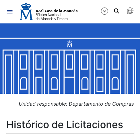
Navegación
Mostrar/Ocultar
Mostrar/Ocultar
Mostrar/Ocultar
Mostrar/Ocultar
Mostrar/Ocultar
Unidad responsable: Departamento de Compras
Histórico de Licitaciones
Mostrar/Ocultar