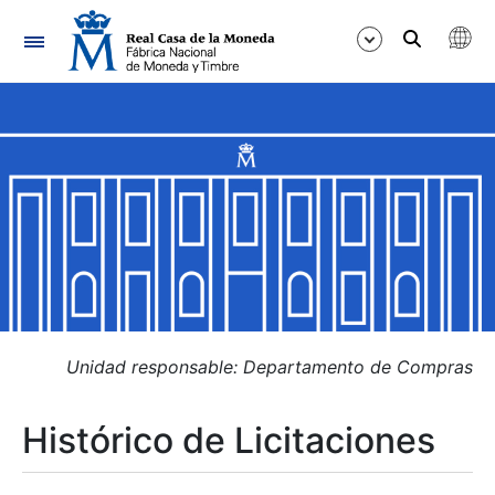
Navegación
Mostrar/Ocultar
Mostrar/Ocultar
Mostrar/Ocultar
Mostrar/Ocultar
Mostrar/Ocultar
Unidad responsable: Departamento de Compras
Histórico de Licitaciones
Mostrar/Ocultar