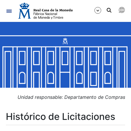
Navegación
Mostrar/Ocultar
Mostrar/Ocultar
Mostrar/Ocultar
Mostrar/Ocultar
Mostrar/Ocultar
Unidad responsable: Departamento de Compras
Histórico de Licitaciones
Mostrar/Ocultar