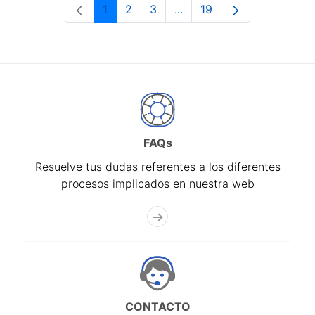
1
2
3
...
19
Página
Página
Página
Páginas intermedias Use 
Página
FAQs
Resuelve tus dudas referentes a los diferentes
procesos implicados en nuestra web
CONTACTO