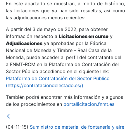
En este apartado se muestran, a modo de histórico,
las licitaciones que ya han sido resueltas, así como
Mostrar/Ocultar
las adjudicaciones menos recientes:
Mostrar/Ocultar
A partir del 3 de mayo de 2022, para obtener
información respecto a
Mostrar/Ocultar
Licitaciones en curso
y
Adjudicaciones
ya aprobadas por la Fábrica
Nacional de Moneda y Timbre - Real Casa de la
Moneda, puede acceder al perfil del contratante del
a FNMT-RCM en la Plataforma de Contratación del
Sector Público accediendo en el siguiente link:
Plataforma de Contratación del Sector Público
(https://contrataciondelestado.es/)
También podrá encontrar más información y algunos
de los procedimientos en
portallicitacion.fnmt.es
Mostrar/Ocultar
(04-11-15)
Suministro de material de fontanería y aire