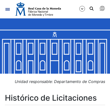
Navegación
Mostrar/Ocultar
Mostrar/Ocultar
Mostrar/Ocultar
Mostrar/Ocultar
Mostrar/Ocultar
Unidad responsable: Departamento de Compras
Histórico de Licitaciones
Mostrar/Ocultar