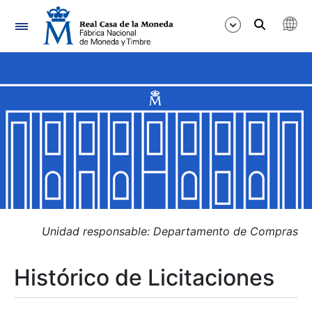
Navegación
Mostrar/Ocultar
Mostrar/Ocultar
Mostrar/Ocultar
Mostrar/Ocultar
Mostrar/Ocultar
Unidad responsable: Departamento de Compras
Histórico de Licitaciones
Mostrar/Ocultar