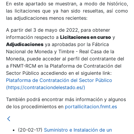
En este apartado se muestran, a modo de histórico,
las licitaciones que ya han sido resueltas, así como
Mostrar/Ocultar
las adjudicaciones menos recientes:
Mostrar/Ocultar
A partir del 3 de mayo de 2022, para obtener
información respecto a
Mostrar/Ocultar
Licitaciones en curso
y
Adjudicaciones
ya aprobadas por la Fábrica
Nacional de Moneda y Timbre - Real Casa de la
Moneda, puede acceder al perfil del contratante del
a FNMT-RCM en la Plataforma de Contratación del
Sector Público accediendo en el siguiente link:
Plataforma de Contratación del Sector Público
(https://contrataciondelestado.es/)
También podrá encontrar más información y algunos
de los procedimientos en
portallicitacion.fnmt.es
Mostrar/Ocultar
(20-02-17)
Suministro e Instalación de un