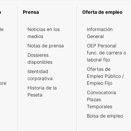
o
Prensa
Oferta de empleo
de
Noticias en los
Información
medios
General
Notas de prensa
OEP Personal
func. de carrera o
Dossieres
laboral fijo
disponibles
Ofertas de
Identidad
Empleo Público /
corporativa
bre
Empleo Fijo
Historia de la
Convocatoria
Peseta
Plazas
Temporales
Bolsa de empleo