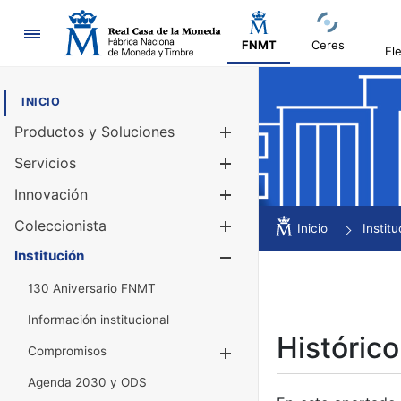
Navegación
FNMT
Ceres
El
INICIO
Productos y Soluciones
Mostrar/Ocul
Servicios
Mostrar/Ocul
Innovación
Mostrar/Ocul
Coleccionista
Mostrar/Ocul
Inicio
Institu
Institución
Mostrar/Ocul
130 Aniversario FNMT
Información institucional
Histórico
Compromisos
Mostrar/Ocultar
Agenda 2030 y ODS