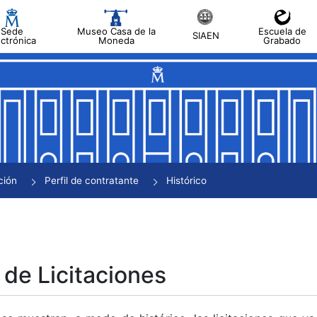
Sede
Museo Casa de la
Escuela de
SIAEN
ectrónica
Moneda
Grabado
tar
tar
tar
tar
ción
Perfil de contratante
Histórico
tar
 de Licitaciones