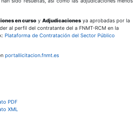
 han sido resueltas, así como las adjudicaciones menos
ciones en curso
y
Adjudicaciones
ya aprobadas por la
er al perfil del contratante del a FNMT-RCM en la
k:
Plataforma de Contratación del Sector Público
en
portallicitacion.fnmt.es
ato PDF
ato XML