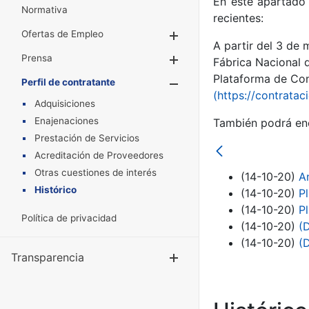
En este apartado 
Normativa
recientes:
Ofertas de Empleo
Mostrar/Ocultar
A partir del 3 de
Prensa
Mostrar/Ocultar
Fábrica Nacional 
Plataforma de Cont
Perfil de contratante
Mostrar/Oculta
(https://contratac
Adquisiciones
Enajenaciones
También podrá enc
Prestación de Servicios
Acreditación de Proveedores
Otras cuestiones de interés
(14-10-20)
A
Histórico
(14-10-20)
P
(14-10-20)
P
Política de privacidad
(14-10-20)
(
(14-10-20)
(
Transparencia
Mostrar/Ocul