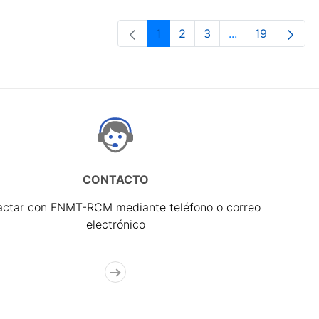
1
2
3
...
19
Página
Página
Página
Páginas interme
Página
CONTACTO
actar con FNMT-RCM mediante teléfono o correo
electrónico