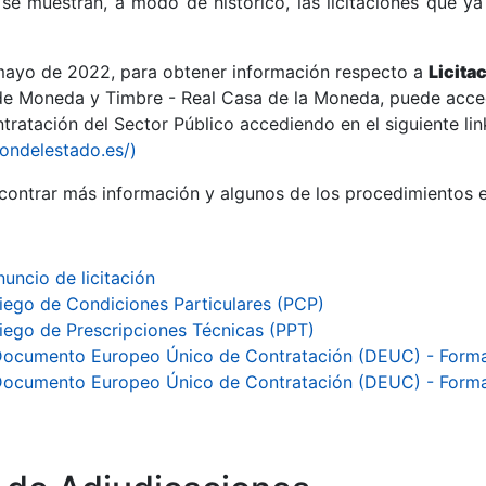
se muestran, a modo de histórico, las licitaciones que ya
 mayo de 2022, para obtener información respecto a
Licita
de Moneda y Timbre - Real Casa de la Moneda, puede acced
ratación del Sector Público accediendo en el siguiente lin
r
iondelestado.es/)
ontrar más información y algunos de los procedimientos 
nuncio de licitación
liego de Condiciones Particulares (PCP)
liego de Prescripciones Técnicas (PPT)
Documento Europeo Único de Contratación (DEUC) - Form
Documento Europeo Único de Contratación (DEUC) - Form
tar