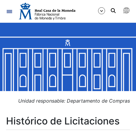
Navegación
Mostrar/Ocultar
Mostrar/Ocultar
Mostrar/Ocultar
Mostrar/Ocultar
Mostrar/Ocultar
Unidad responsable: Departamento de Compras
Histórico de Licitaciones
Mostrar/Ocultar