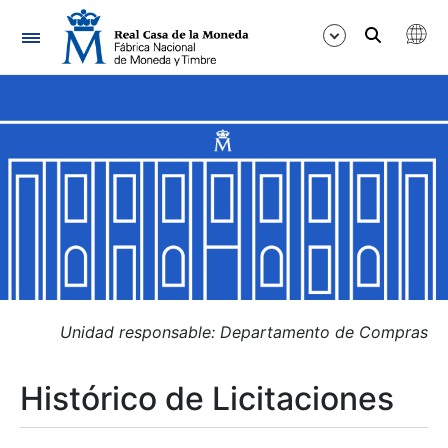
Navegación
Mostrar/Ocultar
Mostrar/Ocultar
Mostrar/Ocultar
Mostrar/Ocultar
Mostrar/Ocultar
Unidad responsable: Departamento de Compras
Histórico de Licitaciones
Mostrar/Ocultar