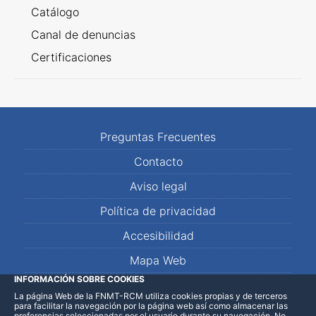
Catálogo
Canal de denuncias
Certificaciones
Preguntas Frecuentes
Contacto
Aviso legal
Política de privacidad
Accesibilidad
Mapa Web
INFORMACIÓN SOBRE COOKIES
La página Web de la FNMT-RCM utiliza cookies propias y de terceros
LinkedIn
Facebook
WhatsApp
para facilitar la navegación por la página web así como almacenar las
preferencias seleccionadas por el usuario durante su navegación. No