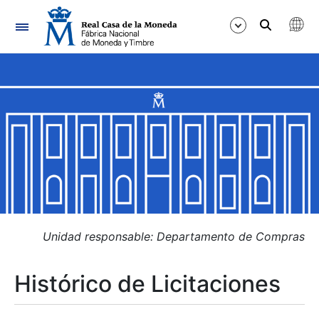
Navegación
Mostrar/Ocultar
Mostrar/Ocultar
Mostrar/Ocultar
Mostrar/Ocultar
Mostrar/Ocultar
Unidad responsable: Departamento de Compras
Histórico de Licitaciones
Mostrar/Ocultar