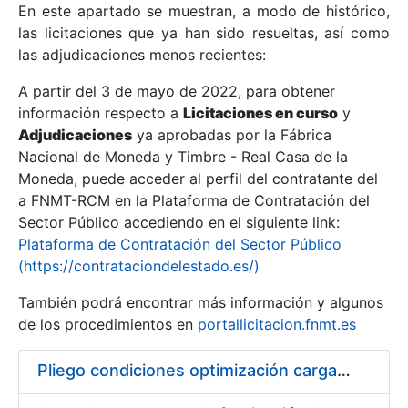
En este apartado se muestran, a modo de histórico,
las licitaciones que ya han sido resueltas, así como
Mostrar/Ocultar
las adjudicaciones menos recientes:
Mostrar/Ocultar
A partir del 3 de mayo de 2022, para obtener
información respecto a
Mostrar/Ocultar
Licitaciones en curso
y
Adjudicaciones
ya aprobadas por la Fábrica
Nacional de Moneda y Timbre - Real Casa de la
Moneda, puede acceder al perfil del contratante del
a FNMT-RCM en la Plataforma de Contratación del
Sector Público accediendo en el siguiente link:
Plataforma de Contratación del Sector Público
(https://contrataciondelestado.es/)
También podrá encontrar más información y algunos
de los procedimientos en
portallicitacion.fnmt.es
Mostrar/Ocultar
Pliego condiciones optimización cargas compras firmado