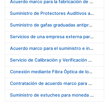
Acuerdo marco para la fabricación de piezas
Suministro de Protectores Auditivos a medida para las personas trabajadoras de los Centros de Trabajo de Madrid y Burgos
Suministro de gafas graduadas antiproyecciones para los trabajadores de la FNMT-RCM en los centros de trabajo de Madrid y Burgos
Servicios de una empresa externa para el asesoramiento y resolución de los recursos de alzada que se presentan relacionados con procesos de selección para la FNMT-RCM
Acuerdo marco para el suministro e instalación de persianas, estores y otros complementos
Servicio de Calibración y Verificación Externa de los Equipos de Medición del Servicio de Prevención de la FNMT-RCM
Conexión mediante Fibra Óptica de los Centros de Proceso de Datos (CPDs) de las sedes de la FNMT-RCM de Burgos y Madrid
Contratación de acuerdo marco para el Suministro de Material de Electricidad para la Fábrica Nacional de Moneda y Timbre-Real Casa de la Moneda en su centro de trabajo de Burgos
Suministro de estuches para moneda de 30 €