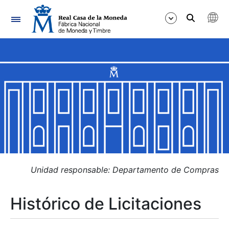
Navegación
Mostrar/Ocultar
Mostrar/Ocultar
Mostrar/Ocultar
Mostrar/Ocultar
Mostrar/Ocultar
Unidad responsable: Departamento de Compras
Histórico de Licitaciones
Mostrar/Ocultar