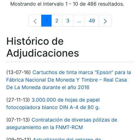
Mostrando el intervalo 1 - 10 de 486 resultados.
1
2
3
...
49
Página
Página
Página
Páginas intermedias Use 
Página
Histórico de
Adjudicaciones
(13-07-16)
Cartuchos de tinta marca "Epson" para la
Fábrica Nacional De Moneda Y Timbre – Real Casa
De La Moneda durante el año 2016
(27-11-13)
3.000.000 de hojas de papel
fotocopiadora blanco DIN A-4 de 80 g.
(07-11-13)
Contratación de diversas pólizas de
aseguramiento en la FNMT-RCM
(09-10-13)
Actualización del entorno de