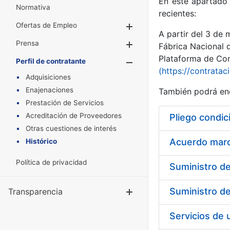
En este apartado 
Normativa
recientes:
Ofertas de Empleo
Mostrar/Ocultar
A partir del 3 de
Prensa
Mostrar/Ocultar
Fábrica Nacional 
Plataforma de Cont
Perfil de contratante
Mostrar/Oculta
(https://contratac
Adquisiciones
Enajenaciones
También podrá enc
Prestación de Servicios
Acreditación de Proveedores
Pliego condic
Otras cuestiones de interés
Acuerdo marco
Histórico
Política de privacidad
Transparencia
Mostrar/Ocul