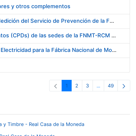
tores y otros complementos
Servicio de Calibración y Verificación Externa de los Equipos de Medición del Servicio de Prevención de la FNMT-RCM
Conexión mediante Fibra Óptica de los Centros de Proceso de Datos (CPDs) de las sedes de la FNMT-RCM de Burgos y Madrid
Contratación de acuerdo marco para el Suministro de Material de Electricidad para la Fábrica Nacional de Moneda y Timbre-Real Casa de la Moneda en su centro de trabajo de Burgos
1
2
3
...
49
Página
Página
Página
Páginas interme
Página
da y Timbre - Real Casa de la Moneda