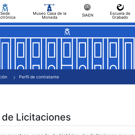
Sede
Museo Casa de la
Escuela de
SIAEN
ectrónica
Moneda
Grabado
tar
tar
tar
tar
ción
Perfil de contratante
tar
 de Licitaciones