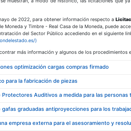
se muestran, a modo de histórico, las licitaciones que ya
 mayo de 2022, para obtener información respecto a
Licita
de Moneda y Timbre - Real Casa de la Moneda, puede acced
ratación del Sector Público accediendo en el siguiente lin
r
iondelestado.es/)
ontrar más información y algunos de los procedimientos 
iones optimización cargas compras firmado
 para la fabricación de piezas
tar