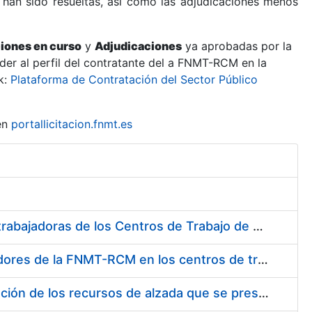
 han sido resueltas, así como las adjudicaciones menos
ciones en curso
y
Adjudicaciones
ya aprobadas por la
er al perfil del contratante del a FNMT-RCM en la
k:
Plataforma de Contratación del Sector Público
en
portallicitacion.fnmt.es
Suministro de Protectores Auditivos a medida para las personas trabajadoras de los Centros de Trabajo de Madrid y Burgos
Suministro de gafas graduadas antiproyecciones para los trabajadores de la FNMT-RCM en los centros de trabajo de Madrid y Burgos
Servicios de una empresa externa para el asesoramiento y resolución de los recursos de alzada que se presentan relacionados con procesos de selección para la FNMT-RCM