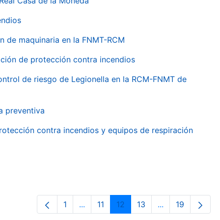
 Real Casa de la Moneda
endios
ión de maquinaria en la FNMT-RCM
ción de protección contra incendios
 control de riesgo de Legionella en la RCM-FNMT de
a preventiva
rotección contra incendios y equipos de respiración
1
...
11
12
13
...
19
Página
Páginas intermedias Use TAB para de
Página
Página
Página
Páginas interme
Página