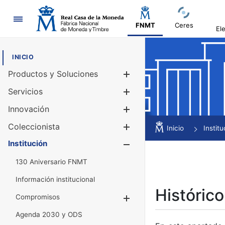
Navegación
FNMT
Ceres
El
INICIO
Productos y Soluciones
Mostrar/Ocul
Servicios
Mostrar/Ocul
Innovación
Mostrar/Ocul
Coleccionista
Mostrar/Ocul
Inicio
Institu
Institución
Mostrar/Ocul
130 Aniversario FNMT
Información institucional
Histórico
Compromisos
Mostrar/Ocultar
Agenda 2030 y ODS