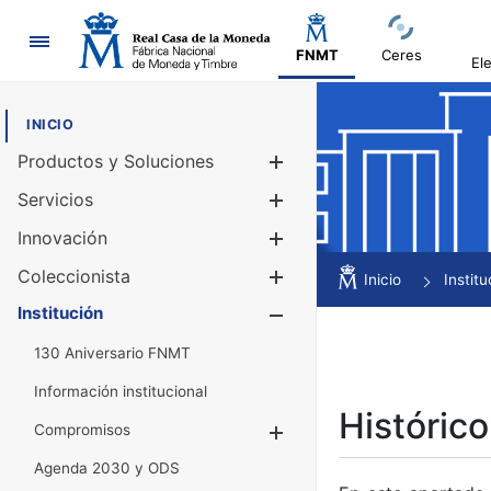
Navegación
FNMT
Ceres
El
INICIO
Productos y Soluciones
Mostrar/Ocul
Servicios
Mostrar/Ocul
Innovación
Mostrar/Ocul
Coleccionista
Mostrar/Ocul
Inicio
Institu
Institución
Mostrar/Ocul
130 Aniversario FNMT
Información institucional
Histórico
Compromisos
Mostrar/Ocultar
Agenda 2030 y ODS