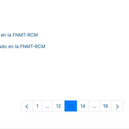
do en la FNMT-RCM
onado en la FNMT-RCM
1
...
12
13
14
...
19
Página
Páginas intermedias Use TAB para de
Página
Página
Página
Páginas interme
Página