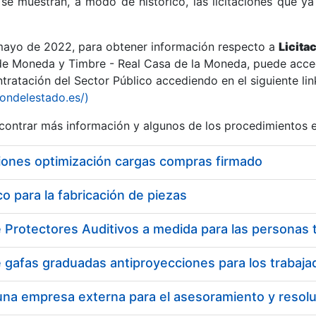
se muestran, a modo de histórico, las licitaciones que ya
 mayo de 2022, para obtener información respecto a
Licita
de Moneda y Timbre - Real Casa de la Moneda, puede acced
ratación del Sector Público accediendo en el siguiente lin
r
iondelestado.es/)
ontrar más información y algunos de los procedimientos 
iones optimización cargas compras firmado
 para la fabricación de piezas
tar