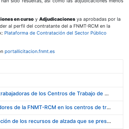
 han sido resueltas, así como las adjudicaciones menos
ciones en curso
y
Adjudicaciones
ya aprobadas por la
er al perfil del contratante del a FNMT-RCM en la
k:
Plataforma de Contratación del Sector Público
en
portallicitacion.fnmt.es
Suministro de Protectores Auditivos a medida para las personas trabajadoras de los Centros de Trabajo de Madrid y Burgos
Suministro de gafas graduadas antiproyecciones para los trabajadores de la FNMT-RCM en los centros de trabajo de Madrid y Burgos
Servicios de una empresa externa para el asesoramiento y resolución de los recursos de alzada que se presentan relacionados con procesos de selección para la FNMT-RCM