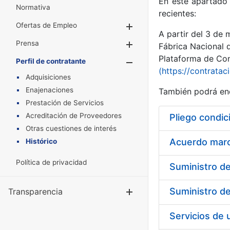
En este apartado 
Normativa
recientes:
Ofertas de Empleo
Mostrar/Ocultar
A partir del 3 de
Prensa
Mostrar/Ocultar
Fábrica Nacional 
Plataforma de Cont
Perfil de contratante
Mostrar/Oculta
(https://contratac
Adquisiciones
Enajenaciones
También podrá enc
Prestación de Servicios
Acreditación de Proveedores
Pliego condic
Otras cuestiones de interés
Acuerdo marco
Histórico
Política de privacidad
Transparencia
Mostrar/Ocul