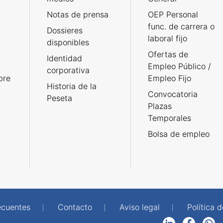
Notas de prensa
OEP Personal
func. de carrera o
Dossieres
laboral fijo
disponibles
Ofertas de
Identidad
Empleo Público /
corporativa
bre
Empleo Fijo
Historia de la
Convocatoria
Peseta
Plazas
Temporales
Bolsa de empleo
ecuentes
Contacto
Aviso legal
Política 