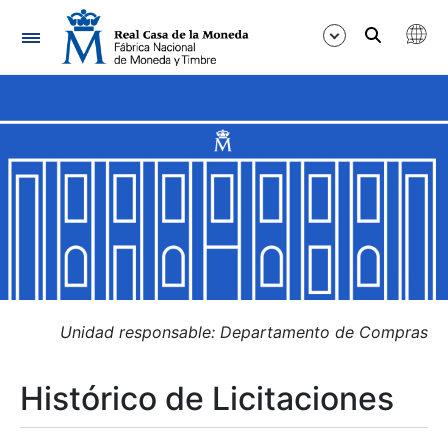
Navegación
Mostrar/Ocultar
Mostrar/Ocultar
Mostrar/Ocultar
Mostrar/Ocultar
Mostrar/Ocultar
Unidad responsable: Departamento de Compras
Histórico de Licitaciones
Mostrar/Ocultar