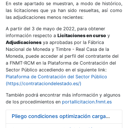
En este apartado se muestran, a modo de histórico,
las licitaciones que ya han sido resueltas, así como
Mostrar/Ocultar
las adjudicaciones menos recientes:
Mostrar/Ocultar
A partir del 3 de mayo de 2022, para obtener
información respecto a
Mostrar/Ocultar
Licitaciones en curso
y
Adjudicaciones
ya aprobadas por la Fábrica
Nacional de Moneda y Timbre - Real Casa de la
Moneda, puede acceder al perfil del contratante del
a FNMT-RCM en la Plataforma de Contratación del
Sector Público accediendo en el siguiente link:
Plataforma de Contratación del Sector Público
(https://contrataciondelestado.es/)
También podrá encontrar más información y algunos
de los procedimientos en
portallicitacion.fnmt.es
Mostrar/Ocultar
Pliego condiciones optimización cargas compras firmado