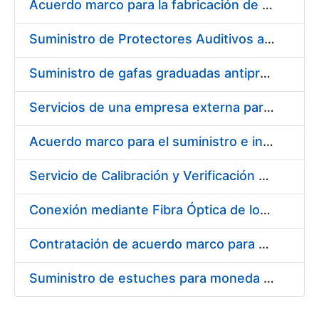
Acuerdo marco para la fabricación de piezas
Suministro de Protectores Auditivos a medida para las personas trabajadoras de los Centros de Trabajo de Madrid y Burgos
Suministro de gafas graduadas antiproyecciones para los trabajadores de la FNMT-RCM en los centros de trabajo de Madrid y Burgos
Servicios de una empresa externa para el asesoramiento y resolución de los recursos de alzada que se presentan relacionados con procesos de selección para la FNMT-RCM
Acuerdo marco para el suministro e instalación de persianas, estores y otros complementos
Servicio de Calibración y Verificación Externa de los Equipos de Medición del Servicio de Prevención de la FNMT-RCM
Conexión mediante Fibra Óptica de los Centros de Proceso de Datos (CPDs) de las sedes de la FNMT-RCM de Burgos y Madrid
Contratación de acuerdo marco para el Suministro de Material de Electricidad para la Fábrica Nacional de Moneda y Timbre-Real Casa de la Moneda en su centro de trabajo de Burgos
Suministro de estuches para moneda de 30 €