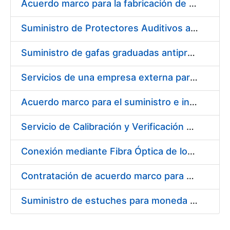
Acuerdo marco para la fabricación de piezas
Suministro de Protectores Auditivos a medida para las personas trabajadoras de los Centros de Trabajo de Madrid y Burgos
Suministro de gafas graduadas antiproyecciones para los trabajadores de la FNMT-RCM en los centros de trabajo de Madrid y Burgos
Servicios de una empresa externa para el asesoramiento y resolución de los recursos de alzada que se presentan relacionados con procesos de selección para la FNMT-RCM
Acuerdo marco para el suministro e instalación de persianas, estores y otros complementos
Servicio de Calibración y Verificación Externa de los Equipos de Medición del Servicio de Prevención de la FNMT-RCM
Conexión mediante Fibra Óptica de los Centros de Proceso de Datos (CPDs) de las sedes de la FNMT-RCM de Burgos y Madrid
Contratación de acuerdo marco para el Suministro de Material de Electricidad para la Fábrica Nacional de Moneda y Timbre-Real Casa de la Moneda en su centro de trabajo de Burgos
Suministro de estuches para moneda de 30 €