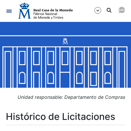
Navegación
Mostrar/Ocultar
Mostrar/Ocultar
Mostrar/Ocultar
Mostrar/Ocultar
Mostrar/Ocultar
Unidad responsable: Departamento de Compras
Histórico de Licitaciones
Mostrar/Ocultar