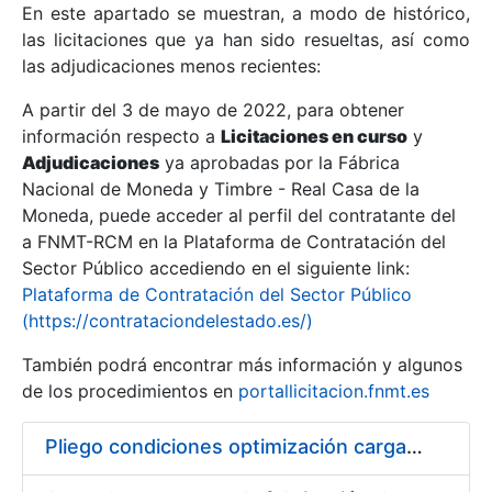
En este apartado se muestran, a modo de histórico,
las licitaciones que ya han sido resueltas, así como
Mostrar/Ocultar
las adjudicaciones menos recientes:
Mostrar/Ocultar
A partir del 3 de mayo de 2022, para obtener
información respecto a
Mostrar/Ocultar
Licitaciones en curso
y
Adjudicaciones
ya aprobadas por la Fábrica
Nacional de Moneda y Timbre - Real Casa de la
Moneda, puede acceder al perfil del contratante del
a FNMT-RCM en la Plataforma de Contratación del
Sector Público accediendo en el siguiente link:
Plataforma de Contratación del Sector Público
(https://contrataciondelestado.es/)
También podrá encontrar más información y algunos
de los procedimientos en
portallicitacion.fnmt.es
Mostrar/Ocultar
Pliego condiciones optimización cargas compras firmado