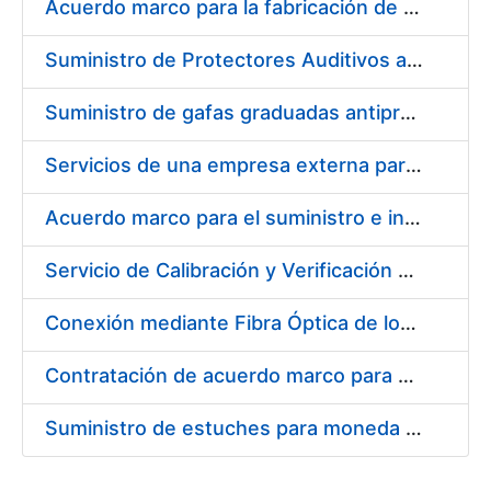
Acuerdo marco para la fabricación de piezas
Suministro de Protectores Auditivos a medida para las personas trabajadoras de los Centros de Trabajo de Madrid y Burgos
Suministro de gafas graduadas antiproyecciones para los trabajadores de la FNMT-RCM en los centros de trabajo de Madrid y Burgos
Servicios de una empresa externa para el asesoramiento y resolución de los recursos de alzada que se presentan relacionados con procesos de selección para la FNMT-RCM
Acuerdo marco para el suministro e instalación de persianas, estores y otros complementos
Servicio de Calibración y Verificación Externa de los Equipos de Medición del Servicio de Prevención de la FNMT-RCM
Conexión mediante Fibra Óptica de los Centros de Proceso de Datos (CPDs) de las sedes de la FNMT-RCM de Burgos y Madrid
Contratación de acuerdo marco para el Suministro de Material de Electricidad para la Fábrica Nacional de Moneda y Timbre-Real Casa de la Moneda en su centro de trabajo de Burgos
Suministro de estuches para moneda de 30 €