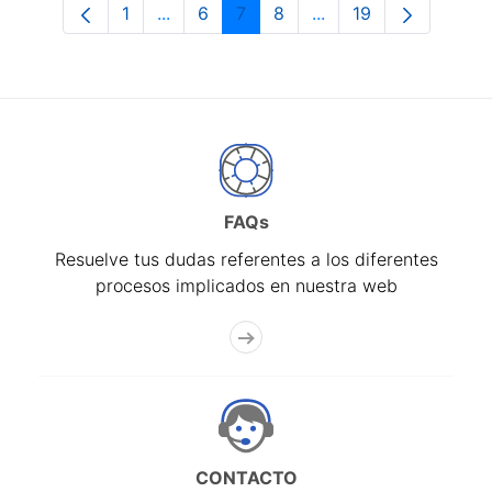
1
...
6
7
8
...
19
Página
Páginas intermedias Use TAB para desp
Página
Página
Página
Páginas intermedias 
Página
FAQs
Resuelve tus dudas referentes a los diferentes
procesos implicados en nuestra web
CONTACTO