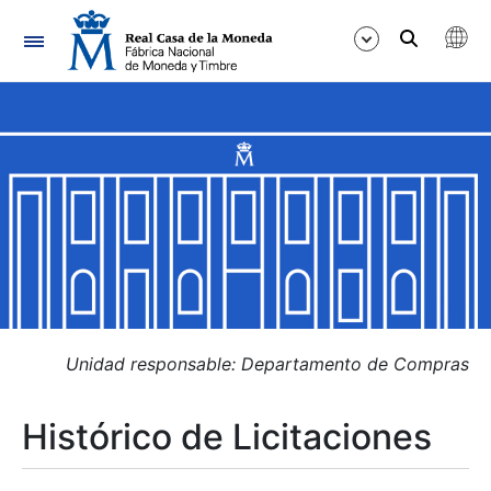
Navegación
Mostrar/Ocultar
Mostrar/Ocultar
Mostrar/Ocultar
Mostrar/Ocultar
Mostrar/Ocultar
Unidad responsable: Departamento de Compras
Histórico de Licitaciones
Mostrar/Ocultar