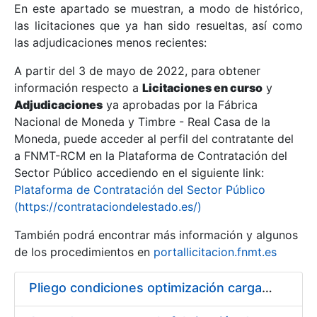
En este apartado se muestran, a modo de histórico,
las licitaciones que ya han sido resueltas, así como
Mostrar/Ocultar
las adjudicaciones menos recientes:
Mostrar/Ocultar
A partir del 3 de mayo de 2022, para obtener
información respecto a
Mostrar/Ocultar
Licitaciones en curso
y
Adjudicaciones
ya aprobadas por la Fábrica
Nacional de Moneda y Timbre - Real Casa de la
Moneda, puede acceder al perfil del contratante del
a FNMT-RCM en la Plataforma de Contratación del
Sector Público accediendo en el siguiente link:
Plataforma de Contratación del Sector Público
(https://contrataciondelestado.es/)
También podrá encontrar más información y algunos
de los procedimientos en
portallicitacion.fnmt.es
Mostrar/Ocultar
Pliego condiciones optimización cargas compras firmado