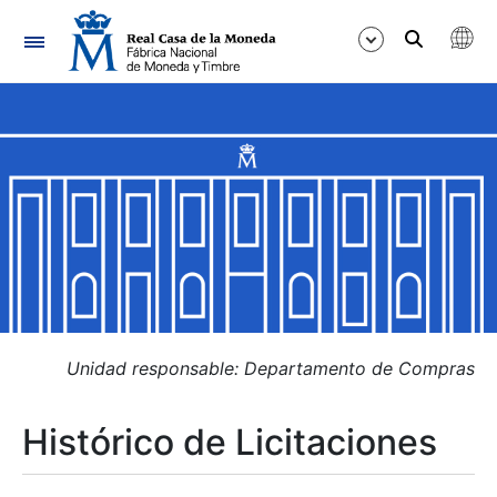
Navegación
Mostrar/Ocultar
Mostrar/Ocultar
Mostrar/Ocultar
Mostrar/Ocultar
Mostrar/Ocultar
Unidad responsable: Departamento de Compras
Histórico de Licitaciones
Mostrar/Ocultar