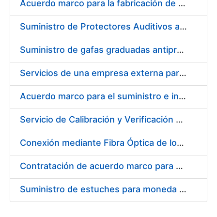
Acuerdo marco para la fabricación de piezas
Suministro de Protectores Auditivos a medida para las personas trabajadoras de los Centros de Trabajo de Madrid y Burgos
Suministro de gafas graduadas antiproyecciones para los trabajadores de la FNMT-RCM en los centros de trabajo de Madrid y Burgos
Servicios de una empresa externa para el asesoramiento y resolución de los recursos de alzada que se presentan relacionados con procesos de selección para la FNMT-RCM
Acuerdo marco para el suministro e instalación de persianas, estores y otros complementos
Servicio de Calibración y Verificación Externa de los Equipos de Medición del Servicio de Prevención de la FNMT-RCM
Conexión mediante Fibra Óptica de los Centros de Proceso de Datos (CPDs) de las sedes de la FNMT-RCM de Burgos y Madrid
Contratación de acuerdo marco para el Suministro de Material de Electricidad para la Fábrica Nacional de Moneda y Timbre-Real Casa de la Moneda en su centro de trabajo de Burgos
Suministro de estuches para moneda de 30 €