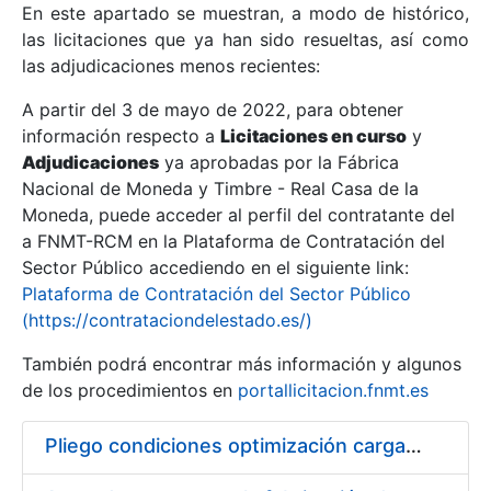
En este apartado se muestran, a modo de histórico,
las licitaciones que ya han sido resueltas, así como
Mostrar/Ocultar
las adjudicaciones menos recientes:
Mostrar/Ocultar
A partir del 3 de mayo de 2022, para obtener
información respecto a
Mostrar/Ocultar
Licitaciones en curso
y
Adjudicaciones
ya aprobadas por la Fábrica
Nacional de Moneda y Timbre - Real Casa de la
Moneda, puede acceder al perfil del contratante del
a FNMT-RCM en la Plataforma de Contratación del
Sector Público accediendo en el siguiente link:
Plataforma de Contratación del Sector Público
(https://contrataciondelestado.es/)
También podrá encontrar más información y algunos
de los procedimientos en
portallicitacion.fnmt.es
Mostrar/Ocultar
Pliego condiciones optimización cargas compras firmado