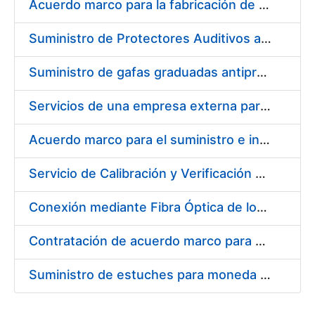
Acuerdo marco para la fabricación de piezas
Suministro de Protectores Auditivos a medida para las personas trabajadoras de los Centros de Trabajo de Madrid y Burgos
Suministro de gafas graduadas antiproyecciones para los trabajadores de la FNMT-RCM en los centros de trabajo de Madrid y Burgos
Servicios de una empresa externa para el asesoramiento y resolución de los recursos de alzada que se presentan relacionados con procesos de selección para la FNMT-RCM
Acuerdo marco para el suministro e instalación de persianas, estores y otros complementos
Servicio de Calibración y Verificación Externa de los Equipos de Medición del Servicio de Prevención de la FNMT-RCM
Conexión mediante Fibra Óptica de los Centros de Proceso de Datos (CPDs) de las sedes de la FNMT-RCM de Burgos y Madrid
Contratación de acuerdo marco para el Suministro de Material de Electricidad para la Fábrica Nacional de Moneda y Timbre-Real Casa de la Moneda en su centro de trabajo de Burgos
Suministro de estuches para moneda de 30 €