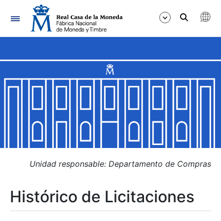
Navegación
Mostrar/Ocultar
Mostrar/Ocultar
Mostrar/Ocultar
Mostrar/Ocultar
Mostrar/Ocultar
Unidad responsable: Departamento de Compras
Histórico de Licitaciones
Mostrar/Ocultar