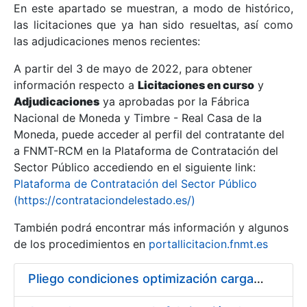
En este apartado se muestran, a modo de histórico,
las licitaciones que ya han sido resueltas, así como
Mostrar/Ocultar
las adjudicaciones menos recientes:
Mostrar/Ocultar
A partir del 3 de mayo de 2022, para obtener
información respecto a
Mostrar/Ocultar
Licitaciones en curso
y
Adjudicaciones
ya aprobadas por la Fábrica
Nacional de Moneda y Timbre - Real Casa de la
Moneda, puede acceder al perfil del contratante del
a FNMT-RCM en la Plataforma de Contratación del
Sector Público accediendo en el siguiente link:
Plataforma de Contratación del Sector Público
(https://contrataciondelestado.es/)
También podrá encontrar más información y algunos
de los procedimientos en
portallicitacion.fnmt.es
Mostrar/Ocultar
Pliego condiciones optimización cargas compras firmado