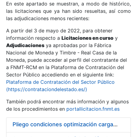
En este apartado se muestran, a modo de histórico,
las licitaciones que ya han sido resueltas, así como
Mostrar/Ocultar
las adjudicaciones menos recientes:
Mostrar/Ocultar
A partir del 3 de mayo de 2022, para obtener
información respecto a
Mostrar/Ocultar
Licitaciones en curso
y
Adjudicaciones
ya aprobadas por la Fábrica
Nacional de Moneda y Timbre - Real Casa de la
Moneda, puede acceder al perfil del contratante del
a FNMT-RCM en la Plataforma de Contratación del
Sector Público accediendo en el siguiente link:
Plataforma de Contratación del Sector Público
(https://contrataciondelestado.es/)
También podrá encontrar más información y algunos
de los procedimientos en
portallicitacion.fnmt.es
Mostrar/Ocultar
Pliego condiciones optimización cargas compras firmado