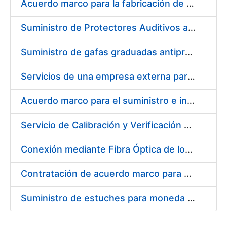
Acuerdo marco para la fabricación de piezas
Suministro de Protectores Auditivos a medida para las personas trabajadoras de los Centros de Trabajo de Madrid y Burgos
Suministro de gafas graduadas antiproyecciones para los trabajadores de la FNMT-RCM en los centros de trabajo de Madrid y Burgos
Servicios de una empresa externa para el asesoramiento y resolución de los recursos de alzada que se presentan relacionados con procesos de selección para la FNMT-RCM
Acuerdo marco para el suministro e instalación de persianas, estores y otros complementos
Servicio de Calibración y Verificación Externa de los Equipos de Medición del Servicio de Prevención de la FNMT-RCM
Conexión mediante Fibra Óptica de los Centros de Proceso de Datos (CPDs) de las sedes de la FNMT-RCM de Burgos y Madrid
Contratación de acuerdo marco para el Suministro de Material de Electricidad para la Fábrica Nacional de Moneda y Timbre-Real Casa de la Moneda en su centro de trabajo de Burgos
Suministro de estuches para moneda de 30 €