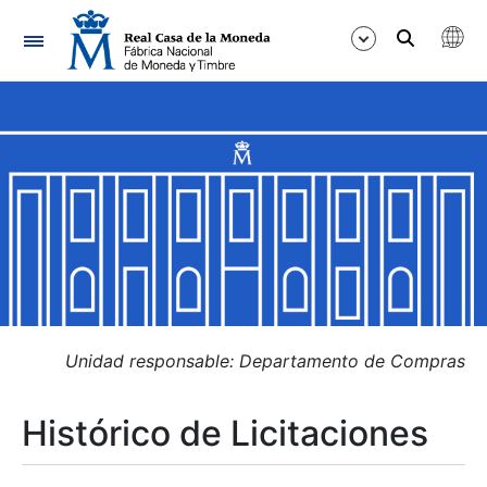
Navegación
Mostrar/Ocultar
Mostrar/Ocultar
Mostrar/Ocultar
Mostrar/Ocultar
Mostrar/Ocultar
Unidad responsable: Departamento de Compras
Histórico de Licitaciones
Mostrar/Ocultar