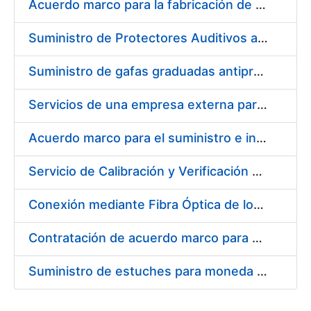
Acuerdo marco para la fabricación de piezas
Suministro de Protectores Auditivos a medida para las personas trabajadoras de los Centros de Trabajo de Madrid y Burgos
Suministro de gafas graduadas antiproyecciones para los trabajadores de la FNMT-RCM en los centros de trabajo de Madrid y Burgos
Servicios de una empresa externa para el asesoramiento y resolución de los recursos de alzada que se presentan relacionados con procesos de selección para la FNMT-RCM
Acuerdo marco para el suministro e instalación de persianas, estores y otros complementos
Servicio de Calibración y Verificación Externa de los Equipos de Medición del Servicio de Prevención de la FNMT-RCM
Conexión mediante Fibra Óptica de los Centros de Proceso de Datos (CPDs) de las sedes de la FNMT-RCM de Burgos y Madrid
Contratación de acuerdo marco para el Suministro de Material de Electricidad para la Fábrica Nacional de Moneda y Timbre-Real Casa de la Moneda en su centro de trabajo de Burgos
Suministro de estuches para moneda de 30 €