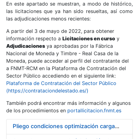
En este apartado se muestran, a modo de histórico,
las licitaciones que ya han sido resueltas, así como
Mostrar/Ocultar
las adjudicaciones menos recientes:
Mostrar/Ocultar
A partir del 3 de mayo de 2022, para obtener
información respecto a
Mostrar/Ocultar
Licitaciones en curso
y
Adjudicaciones
ya aprobadas por la Fábrica
Nacional de Moneda y Timbre - Real Casa de la
Moneda, puede acceder al perfil del contratante del
a FNMT-RCM en la Plataforma de Contratación del
Sector Público accediendo en el siguiente link:
Plataforma de Contratación del Sector Público
(https://contrataciondelestado.es/)
También podrá encontrar más información y algunos
de los procedimientos en
portallicitacion.fnmt.es
Mostrar/Ocultar
Pliego condiciones optimización cargas compras firmado