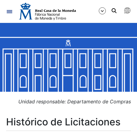
Navegación
Mostrar/Ocultar
Mostrar/Ocultar
Mostrar/Ocultar
Mostrar/Ocultar
Mostrar/Ocultar
Unidad responsable: Departamento de Compras
Histórico de Licitaciones
Mostrar/Ocultar