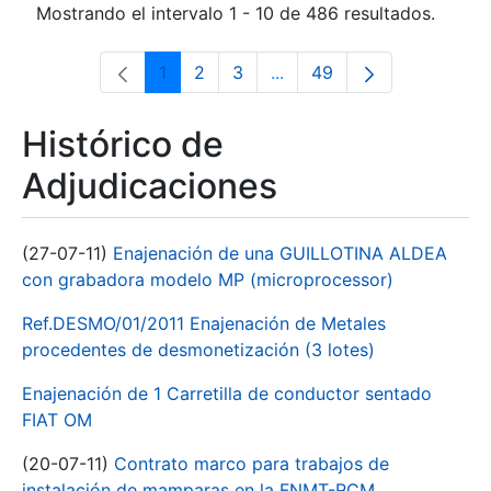
Mostrando el intervalo 1 - 10 de 486 resultados.
1
2
3
...
49
Página
Página
Página
Páginas intermedias Use 
Página
Histórico de
Adjudicaciones
(27-07-11)
Enajenación de una GUILLOTINA ALDEA
con grabadora modelo MP (microprocessor)
Ref.DESMO/01/2011 Enajenación de Metales
procedentes de desmonetización (3 lotes)
Enajenación de 1 Carretilla de conductor sentado
FIAT OM
(20-07-11)
Contrato marco para trabajos de
instalación de mamparas en la FNMT-RCM