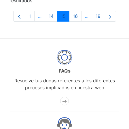
resultados.
1
...
14
15
16
...
19
Página
Páginas intermedias Use TAB para despla
Página
Página
Página
Páginas intermedia
Página
FAQs
Resuelve tus dudas referentes a los diferentes
procesos implicados en nuestra web