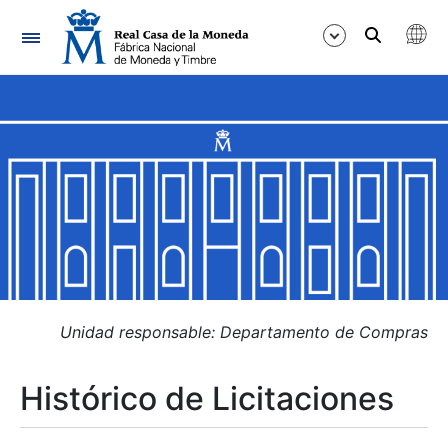
Navegación
Mostrar/Ocultar
Mostrar/Ocultar
Mostrar/Ocultar
Mostrar/Ocultar
Mostrar/Ocultar
Unidad responsable: Departamento de Compras
Histórico de Licitaciones
Mostrar/Ocultar