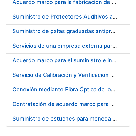
Acuerdo marco para la fabricación de piezas
Suministro de Protectores Auditivos a medida para las personas trabajadoras de los Centros de Trabajo de Madrid y Burgos
Suministro de gafas graduadas antiproyecciones para los trabajadores de la FNMT-RCM en los centros de trabajo de Madrid y Burgos
Servicios de una empresa externa para el asesoramiento y resolución de los recursos de alzada que se presentan relacionados con procesos de selección para la FNMT-RCM
Acuerdo marco para el suministro e instalación de persianas, estores y otros complementos
Servicio de Calibración y Verificación Externa de los Equipos de Medición del Servicio de Prevención de la FNMT-RCM
Conexión mediante Fibra Óptica de los Centros de Proceso de Datos (CPDs) de las sedes de la FNMT-RCM de Burgos y Madrid
Contratación de acuerdo marco para el Suministro de Material de Electricidad para la Fábrica Nacional de Moneda y Timbre-Real Casa de la Moneda en su centro de trabajo de Burgos
Suministro de estuches para moneda de 30 €