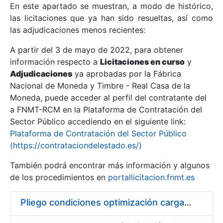
En este apartado se muestran, a modo de histórico,
las licitaciones que ya han sido resueltas, así como
Mostrar/Ocultar
las adjudicaciones menos recientes:
Mostrar/Ocultar
A partir del 3 de mayo de 2022, para obtener
información respecto a
Mostrar/Ocultar
Licitaciones en curso
y
Adjudicaciones
ya aprobadas por la Fábrica
Nacional de Moneda y Timbre - Real Casa de la
Moneda, puede acceder al perfil del contratante del
a FNMT-RCM en la Plataforma de Contratación del
Sector Público accediendo en el siguiente link:
Plataforma de Contratación del Sector Público
(https://contrataciondelestado.es/)
También podrá encontrar más información y algunos
de los procedimientos en
portallicitacion.fnmt.es
Mostrar/Ocultar
Pliego condiciones optimización cargas compras firmado