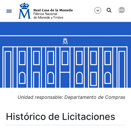
Navegación
Mostrar/Ocultar
Mostrar/Ocultar
Mostrar/Ocultar
Mostrar/Ocultar
Mostrar/Ocultar
Unidad responsable: Departamento de Compras
Histórico de Licitaciones
Mostrar/Ocultar