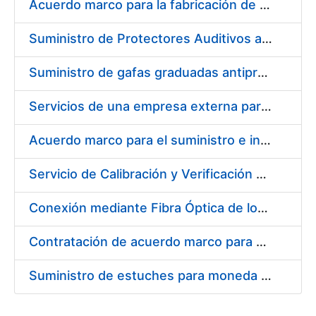
Acuerdo marco para la fabricación de piezas
Suministro de Protectores Auditivos a medida para las personas trabajadoras de los Centros de Trabajo de Madrid y Burgos
Suministro de gafas graduadas antiproyecciones para los trabajadores de la FNMT-RCM en los centros de trabajo de Madrid y Burgos
Servicios de una empresa externa para el asesoramiento y resolución de los recursos de alzada que se presentan relacionados con procesos de selección para la FNMT-RCM
Acuerdo marco para el suministro e instalación de persianas, estores y otros complementos
Servicio de Calibración y Verificación Externa de los Equipos de Medición del Servicio de Prevención de la FNMT-RCM
Conexión mediante Fibra Óptica de los Centros de Proceso de Datos (CPDs) de las sedes de la FNMT-RCM de Burgos y Madrid
Contratación de acuerdo marco para el Suministro de Material de Electricidad para la Fábrica Nacional de Moneda y Timbre-Real Casa de la Moneda en su centro de trabajo de Burgos
Suministro de estuches para moneda de 30 €