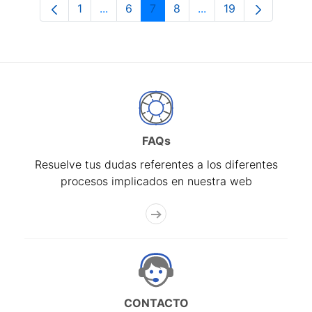
1
...
6
7
8
...
19
Página
Páginas intermedias Use TAB para desp
Página
Página
Página
Páginas intermedias 
Página
FAQs
Resuelve tus dudas referentes a los diferentes
procesos implicados en nuestra web
CONTACTO