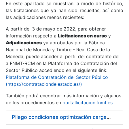
En este apartado se muestran, a modo de histórico,
las licitaciones que ya han sido resueltas, así como
Mostrar/Ocultar
las adjudicaciones menos recientes:
Mostrar/Ocultar
A partir del 3 de mayo de 2022, para obtener
información respecto a
Mostrar/Ocultar
Licitaciones en curso
y
Adjudicaciones
ya aprobadas por la Fábrica
Nacional de Moneda y Timbre - Real Casa de la
Moneda, puede acceder al perfil del contratante del
a FNMT-RCM en la Plataforma de Contratación del
Sector Público accediendo en el siguiente link:
Plataforma de Contratación del Sector Público
(https://contrataciondelestado.es/)
También podrá encontrar más información y algunos
de los procedimientos en
portallicitacion.fnmt.es
Mostrar/Ocultar
Pliego condiciones optimización cargas compras firmado