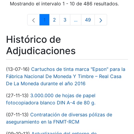
Mostrando el intervalo 1 - 10 de 486 resultados.
1
2
3
...
49
Página
Página
Página
Páginas intermedias Use 
Página
Histórico de
Adjudicaciones
(13-07-16)
Cartuchos de tinta marca "Epson" para la
Fábrica Nacional De Moneda Y Timbre – Real Casa
De La Moneda durante el año 2016
(27-11-13)
3.000.000 de hojas de papel
fotocopiadora blanco DIN A-4 de 80 g.
(07-11-13)
Contratación de diversas pólizas de
aseguramiento en la FNMT-RCM
(09-10-13)
Actualización del entorno de