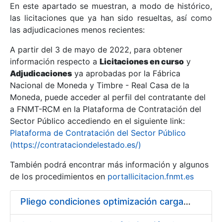
En este apartado se muestran, a modo de histórico,
las licitaciones que ya han sido resueltas, así como
Mostrar/Ocultar
las adjudicaciones menos recientes:
Mostrar/Ocultar
A partir del 3 de mayo de 2022, para obtener
información respecto a
Mostrar/Ocultar
Licitaciones en curso
y
Adjudicaciones
ya aprobadas por la Fábrica
Nacional de Moneda y Timbre - Real Casa de la
Moneda, puede acceder al perfil del contratante del
a FNMT-RCM en la Plataforma de Contratación del
Sector Público accediendo en el siguiente link:
Plataforma de Contratación del Sector Público
(https://contrataciondelestado.es/)
También podrá encontrar más información y algunos
de los procedimientos en
portallicitacion.fnmt.es
Mostrar/Ocultar
Pliego condiciones optimización cargas compras firmado