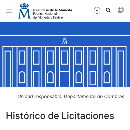
Navegación
Mostrar/Ocultar
Mostrar/Ocultar
Mostrar/Ocultar
Mostrar/Ocultar
Mostrar/Ocultar
Unidad responsable: Departamento de Compras
Histórico de Licitaciones
Mostrar/Ocultar