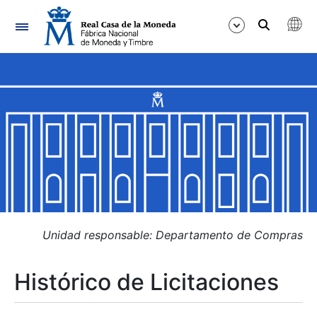
Navegación
Mostrar/Ocultar
Mostrar/Ocultar
Mostrar/Ocultar
Mostrar/Ocultar
Mostrar/Ocultar
Unidad responsable: Departamento de Compras
Histórico de Licitaciones
Mostrar/Ocultar