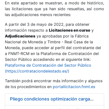
En este apartado se muestran, a modo de histórico,
las licitaciones que ya han sido resueltas, así como
Mostrar/Ocultar
las adjudicaciones menos recientes:
Mostrar/Ocultar
A partir del 3 de mayo de 2022, para obtener
información respecto a
Mostrar/Ocultar
Licitaciones en curso
y
Adjudicaciones
ya aprobadas por la Fábrica
Nacional de Moneda y Timbre - Real Casa de la
Moneda, puede acceder al perfil del contratante del
a FNMT-RCM en la Plataforma de Contratación del
Sector Público accediendo en el siguiente link:
Plataforma de Contratación del Sector Público
(https://contrataciondelestado.es/)
También podrá encontrar más información y algunos
de los procedimientos en
portallicitacion.fnmt.es
Mostrar/Ocultar
Pliego condiciones optimización cargas compras firmado