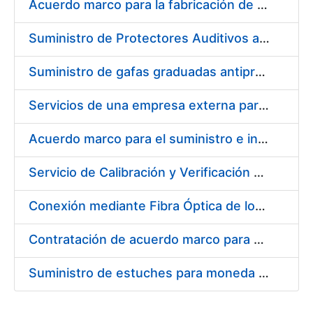
Acuerdo marco para la fabricación de piezas
Suministro de Protectores Auditivos a medida para las personas trabajadoras de los Centros de Trabajo de Madrid y Burgos
Suministro de gafas graduadas antiproyecciones para los trabajadores de la FNMT-RCM en los centros de trabajo de Madrid y Burgos
Servicios de una empresa externa para el asesoramiento y resolución de los recursos de alzada que se presentan relacionados con procesos de selección para la FNMT-RCM
Acuerdo marco para el suministro e instalación de persianas, estores y otros complementos
Servicio de Calibración y Verificación Externa de los Equipos de Medición del Servicio de Prevención de la FNMT-RCM
Conexión mediante Fibra Óptica de los Centros de Proceso de Datos (CPDs) de las sedes de la FNMT-RCM de Burgos y Madrid
Contratación de acuerdo marco para el Suministro de Material de Electricidad para la Fábrica Nacional de Moneda y Timbre-Real Casa de la Moneda en su centro de trabajo de Burgos
Suministro de estuches para moneda de 30 €