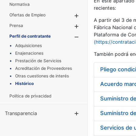
En este apartado 
Normativa
recientes:
Ofertas de Empleo
Mostrar/Ocultar
A partir del 3 de
Prensa
Mostrar/Ocultar
Fábrica Nacional 
Plataforma de Cont
Perfil de contratante
Mostrar/Oculta
(https://contratac
Adquisiciones
Enajenaciones
También podrá enc
Prestación de Servicios
Acreditación de Proveedores
Pliego condic
Otras cuestiones de interés
Acuerdo marco
Histórico
Política de privacidad
Transparencia
Mostrar/Ocul