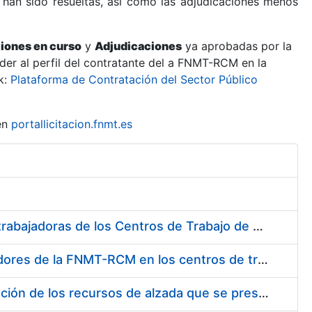
 han sido resueltas, así como las adjudicaciones menos
ciones en curso
y
Adjudicaciones
ya aprobadas por la
er al perfil del contratante del a FNMT-RCM en la
k:
Plataforma de Contratación del Sector Público
en
portallicitacion.fnmt.es
Suministro de Protectores Auditivos a medida para las personas trabajadoras de los Centros de Trabajo de Madrid y Burgos
Suministro de gafas graduadas antiproyecciones para los trabajadores de la FNMT-RCM en los centros de trabajo de Madrid y Burgos
Servicios de una empresa externa para el asesoramiento y resolución de los recursos de alzada que se presentan relacionados con procesos de selección para la FNMT-RCM