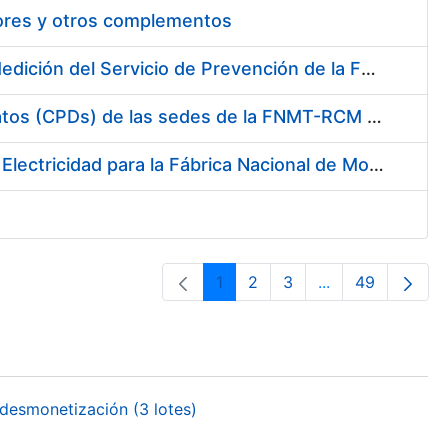
tores y otros complementos
Servicio de Calibración y Verificación Externa de los Equipos de Medición del Servicio de Prevención de la FNMT-RCM
Conexión mediante Fibra Óptica de los Centros de Proceso de Datos (CPDs) de las sedes de la FNMT-RCM de Burgos y Madrid
Contratación de acuerdo marco para el Suministro de Material de Electricidad para la Fábrica Nacional de Moneda y Timbre-Real Casa de la Moneda en su centro de trabajo de Burgos
1
2
3
...
49
Página
Página
Página
Páginas interme
Página
desmonetización (3 lotes)