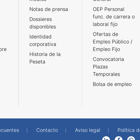
Notas de prensa
OEP Personal
func. de carrera o
Dossieres
laboral fijo
disponibles
Ofertas de
Identidad
Empleo Público /
corporativa
bre
Empleo Fijo
Historia de la
Convocatoria
Peseta
Plazas
Temporales
Bolsa de empleo
ecuentes
Contacto
Aviso legal
Política 