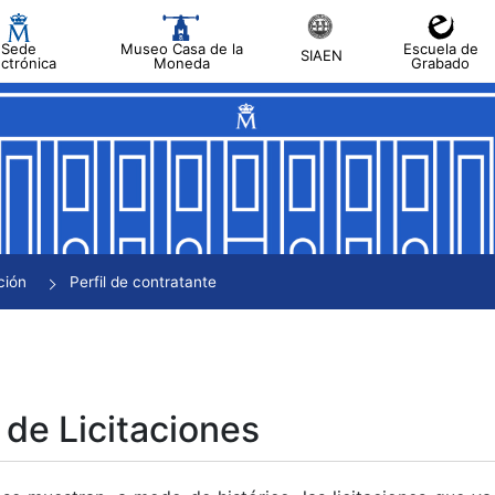
Sede
Museo Casa de la
Escuela de
SIAEN
ectrónica
Moneda
Grabado
tar
tar
tar
tar
ción
Perfil de contratante
tar
 de Licitaciones