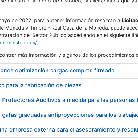
se muestran, a modo de histórico, las licitaciones que ya
 mayo de 2022, para obtener información respecto a
Licita
de Moneda y Timbre - Real Casa de la Moneda, puede acced
ratación del Sector Público accediendo en el siguiente lin
r
iondelestado.es/)
ontrar más información y algunos de los procedimientos 
iones optimización cargas compras firmado
 para la fabricación de piezas
tar