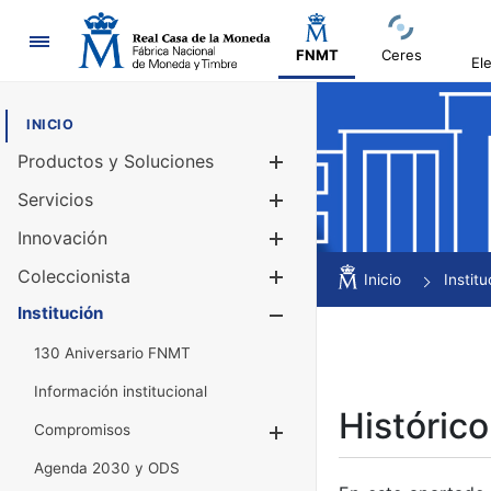
Navegación
FNMT
Ceres
El
INICIO
Productos y Soluciones
Mostrar/Ocul
Servicios
Mostrar/Ocul
Innovación
Mostrar/Ocul
Coleccionista
Mostrar/Ocul
Inicio
Institu
Institución
Mostrar/Ocul
130 Aniversario FNMT
Información institucional
Histórico
Compromisos
Mostrar/Ocultar
Agenda 2030 y ODS