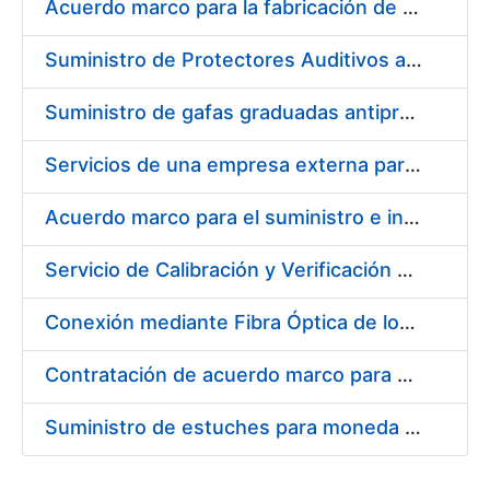
Acuerdo marco para la fabricación de piezas
Suministro de Protectores Auditivos a medida para las personas trabajadoras de los Centros de Trabajo de Madrid y Burgos
Suministro de gafas graduadas antiproyecciones para los trabajadores de la FNMT-RCM en los centros de trabajo de Madrid y Burgos
Servicios de una empresa externa para el asesoramiento y resolución de los recursos de alzada que se presentan relacionados con procesos de selección para la FNMT-RCM
Acuerdo marco para el suministro e instalación de persianas, estores y otros complementos
Servicio de Calibración y Verificación Externa de los Equipos de Medición del Servicio de Prevención de la FNMT-RCM
Conexión mediante Fibra Óptica de los Centros de Proceso de Datos (CPDs) de las sedes de la FNMT-RCM de Burgos y Madrid
Contratación de acuerdo marco para el Suministro de Material de Electricidad para la Fábrica Nacional de Moneda y Timbre-Real Casa de la Moneda en su centro de trabajo de Burgos
Suministro de estuches para moneda de 30 €