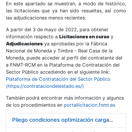
En este apartado se muestran, a modo de histórico,
las licitaciones que ya han sido resueltas, así como
Mostrar/Ocultar
las adjudicaciones menos recientes:
Mostrar/Ocultar
A partir del 3 de mayo de 2022, para obtener
información respecto a
Mostrar/Ocultar
Licitaciones en curso
y
Adjudicaciones
ya aprobadas por la Fábrica
Nacional de Moneda y Timbre - Real Casa de la
Moneda, puede acceder al perfil del contratante del
a FNMT-RCM en la Plataforma de Contratación del
Sector Público accediendo en el siguiente link:
Plataforma de Contratación del Sector Público
(https://contrataciondelestado.es/)
También podrá encontrar más información y algunos
de los procedimientos en
portallicitacion.fnmt.es
Mostrar/Ocultar
Pliego condiciones optimización cargas compras firmado