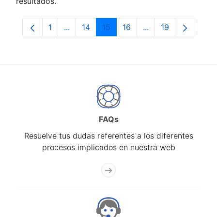
resultados.
1
...
14
15
16
...
19
Página
Páginas intermedias Use TAB para despla
Página
Página
Página
Páginas intermedia
Página
FAQs
Resuelve tus dudas referentes a los diferentes
procesos implicados en nuestra web