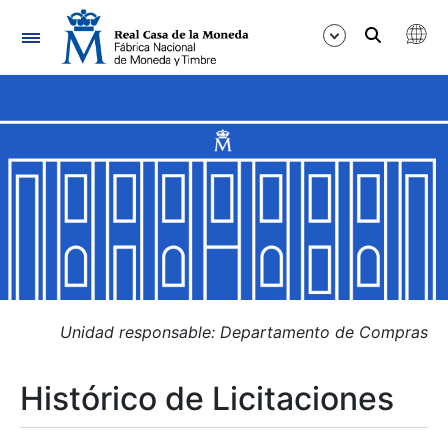
Navegación
Mostrar/Ocultar
Mostrar/Ocultar
Mostrar/Ocultar
Mostrar/Ocultar
Mostrar/Ocultar
Unidad responsable: Departamento de Compras
Histórico de Licitaciones
Mostrar/Ocultar