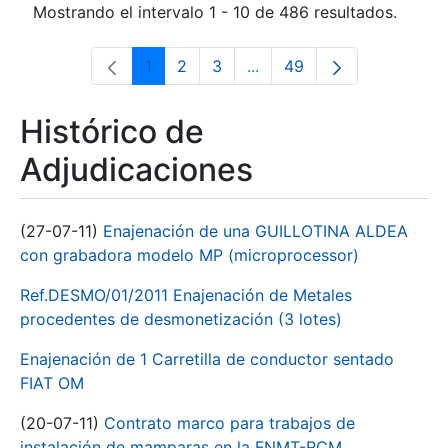
Mostrando el intervalo 1 - 10 de 486 resultados.
1
2
3
...
49
Página
Página
Página
Páginas intermedias Use 
Página
Histórico de
Adjudicaciones
(27-07-11)
Enajenación de una GUILLOTINA ALDEA
con grabadora modelo MP (microprocessor)
Ref.DESMO/01/2011 Enajenación de Metales
procedentes de desmonetización (3 lotes)
Enajenación de 1 Carretilla de conductor sentado
FIAT OM
(20-07-11)
Contrato marco para trabajos de
instalación de mamparas en la FNMT-RCM