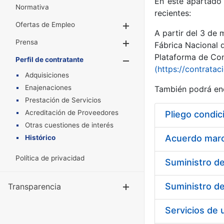
En este apartado 
Normativa
recientes:
Ofertas de Empleo
Mostrar/Ocultar
A partir del 3 de
Prensa
Mostrar/Ocultar
Fábrica Nacional 
Plataforma de Cont
Perfil de contratante
Mostrar/Oculta
(https://contratac
Adquisiciones
Enajenaciones
También podrá enc
Prestación de Servicios
Acreditación de Proveedores
Pliego condic
Otras cuestiones de interés
Acuerdo marco
Histórico
Política de privacidad
Transparencia
Mostrar/Ocul