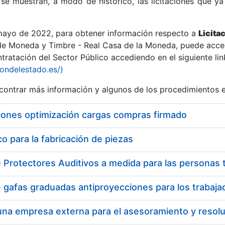
se muestran, a modo de histórico, las licitaciones que ya
 mayo de 2022, para obtener información respecto a
Licita
de Moneda y Timbre - Real Casa de la Moneda, puede acced
ratación del Sector Público accediendo en el siguiente lin
r
iondelestado.es/)
ontrar más información y algunos de los procedimientos 
iones optimización cargas compras firmado
 para la fabricación de piezas
tar