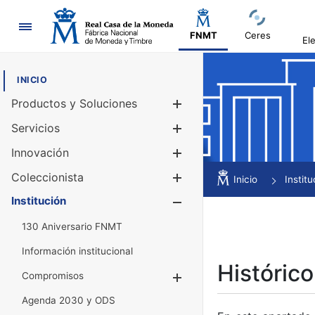
Navegación
FNMT
Ceres
El
INICIO
Productos y Soluciones
Mostrar/Ocul
Servicios
Mostrar/Ocul
Innovación
Mostrar/Ocul
Coleccionista
Mostrar/Ocul
Inicio
Institu
Institución
Mostrar/Ocul
130 Aniversario FNMT
Información institucional
Histórico
Compromisos
Mostrar/Ocultar
Agenda 2030 y ODS