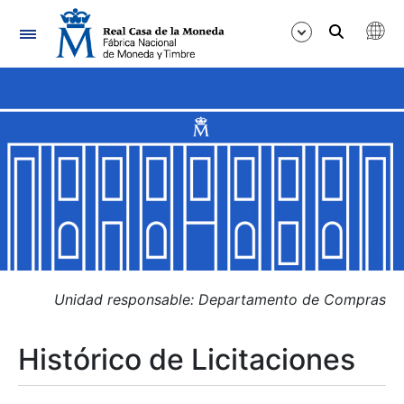
Navegación
Mostrar/Ocultar
Mostrar/Ocultar
Mostrar/Ocultar
Mostrar/Ocultar
Mostrar/Ocultar
Unidad responsable: Departamento de Compras
Histórico de Licitaciones
Mostrar/Ocultar