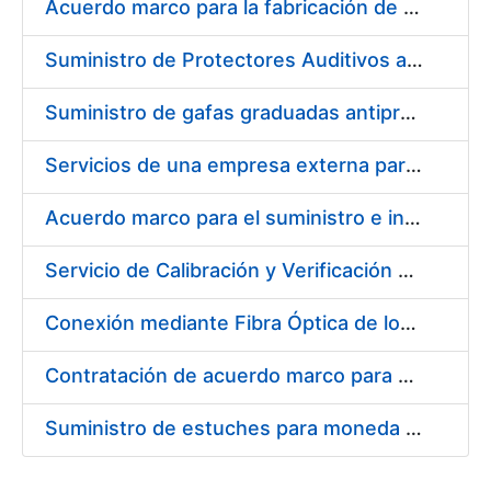
Acuerdo marco para la fabricación de piezas
Suministro de Protectores Auditivos a medida para las personas trabajadoras de los Centros de Trabajo de Madrid y Burgos
Suministro de gafas graduadas antiproyecciones para los trabajadores de la FNMT-RCM en los centros de trabajo de Madrid y Burgos
Servicios de una empresa externa para el asesoramiento y resolución de los recursos de alzada que se presentan relacionados con procesos de selección para la FNMT-RCM
Acuerdo marco para el suministro e instalación de persianas, estores y otros complementos
Servicio de Calibración y Verificación Externa de los Equipos de Medición del Servicio de Prevención de la FNMT-RCM
Conexión mediante Fibra Óptica de los Centros de Proceso de Datos (CPDs) de las sedes de la FNMT-RCM de Burgos y Madrid
Contratación de acuerdo marco para el Suministro de Material de Electricidad para la Fábrica Nacional de Moneda y Timbre-Real Casa de la Moneda en su centro de trabajo de Burgos
Suministro de estuches para moneda de 30 €