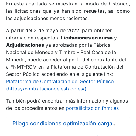
En este apartado se muestran, a modo de histórico,
las licitaciones que ya han sido resueltas, así como
Mostrar/Ocultar
las adjudicaciones menos recientes:
Mostrar/Ocultar
A partir del 3 de mayo de 2022, para obtener
información respecto a
Mostrar/Ocultar
Licitaciones en curso
y
Adjudicaciones
ya aprobadas por la Fábrica
Nacional de Moneda y Timbre - Real Casa de la
Moneda, puede acceder al perfil del contratante del
a FNMT-RCM en la Plataforma de Contratación del
Sector Público accediendo en el siguiente link:
Plataforma de Contratación del Sector Público
(https://contrataciondelestado.es/)
También podrá encontrar más información y algunos
de los procedimientos en
portallicitacion.fnmt.es
Mostrar/Ocultar
Pliego condiciones optimización cargas compras firmado