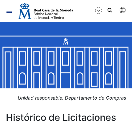
Navegación
Mostrar/Ocultar
Mostrar/Ocultar
Mostrar/Ocultar
Mostrar/Ocultar
Mostrar/Ocultar
Unidad responsable: Departamento de Compras
Histórico de Licitaciones
Mostrar/Ocultar