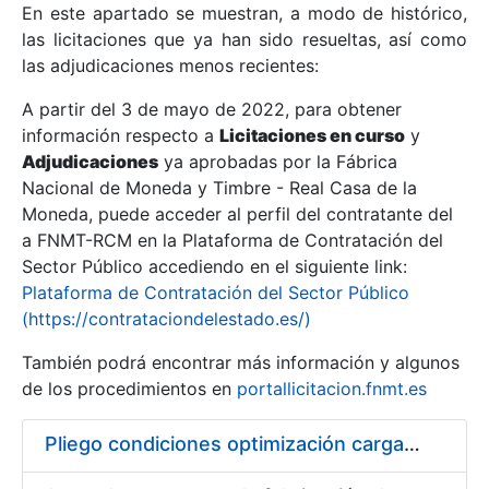
En este apartado se muestran, a modo de histórico,
las licitaciones que ya han sido resueltas, así como
Mostrar/Ocultar
las adjudicaciones menos recientes:
Mostrar/Ocultar
A partir del 3 de mayo de 2022, para obtener
información respecto a
Mostrar/Ocultar
Licitaciones en curso
y
Adjudicaciones
ya aprobadas por la Fábrica
Nacional de Moneda y Timbre - Real Casa de la
Moneda, puede acceder al perfil del contratante del
a FNMT-RCM en la Plataforma de Contratación del
Sector Público accediendo en el siguiente link:
Plataforma de Contratación del Sector Público
(https://contrataciondelestado.es/)
También podrá encontrar más información y algunos
de los procedimientos en
portallicitacion.fnmt.es
Mostrar/Ocultar
Pliego condiciones optimización cargas compras firmado