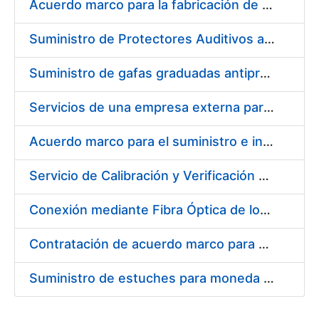
Acuerdo marco para la fabricación de piezas
Suministro de Protectores Auditivos a medida para las personas trabajadoras de los Centros de Trabajo de Madrid y Burgos
Suministro de gafas graduadas antiproyecciones para los trabajadores de la FNMT-RCM en los centros de trabajo de Madrid y Burgos
Servicios de una empresa externa para el asesoramiento y resolución de los recursos de alzada que se presentan relacionados con procesos de selección para la FNMT-RCM
Acuerdo marco para el suministro e instalación de persianas, estores y otros complementos
Servicio de Calibración y Verificación Externa de los Equipos de Medición del Servicio de Prevención de la FNMT-RCM
Conexión mediante Fibra Óptica de los Centros de Proceso de Datos (CPDs) de las sedes de la FNMT-RCM de Burgos y Madrid
Contratación de acuerdo marco para el Suministro de Material de Electricidad para la Fábrica Nacional de Moneda y Timbre-Real Casa de la Moneda en su centro de trabajo de Burgos
Suministro de estuches para moneda de 30 €