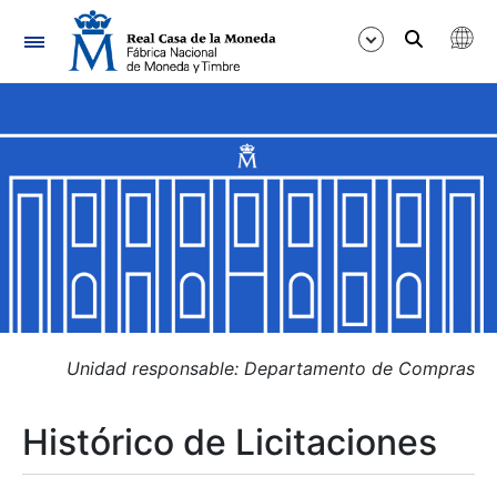
Navegación
Mostrar/Ocultar
Mostrar/Ocultar
Mostrar/Ocultar
Mostrar/Ocultar
Mostrar/Ocultar
Unidad responsable: Departamento de Compras
Histórico de Licitaciones
Mostrar/Ocultar