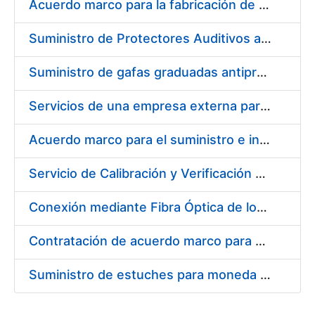
Acuerdo marco para la fabricación de piezas
Suministro de Protectores Auditivos a medida para las personas trabajadoras de los Centros de Trabajo de Madrid y Burgos
Suministro de gafas graduadas antiproyecciones para los trabajadores de la FNMT-RCM en los centros de trabajo de Madrid y Burgos
Servicios de una empresa externa para el asesoramiento y resolución de los recursos de alzada que se presentan relacionados con procesos de selección para la FNMT-RCM
Acuerdo marco para el suministro e instalación de persianas, estores y otros complementos
Servicio de Calibración y Verificación Externa de los Equipos de Medición del Servicio de Prevención de la FNMT-RCM
Conexión mediante Fibra Óptica de los Centros de Proceso de Datos (CPDs) de las sedes de la FNMT-RCM de Burgos y Madrid
Contratación de acuerdo marco para el Suministro de Material de Electricidad para la Fábrica Nacional de Moneda y Timbre-Real Casa de la Moneda en su centro de trabajo de Burgos
Suministro de estuches para moneda de 30 €