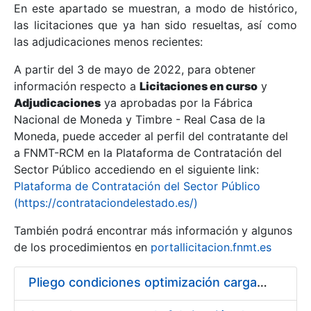
En este apartado se muestran, a modo de histórico,
las licitaciones que ya han sido resueltas, así como
Mostrar/Ocultar
las adjudicaciones menos recientes:
Mostrar/Ocultar
A partir del 3 de mayo de 2022, para obtener
información respecto a
Mostrar/Ocultar
Licitaciones en curso
y
Adjudicaciones
ya aprobadas por la Fábrica
Nacional de Moneda y Timbre - Real Casa de la
Moneda, puede acceder al perfil del contratante del
a FNMT-RCM en la Plataforma de Contratación del
Sector Público accediendo en el siguiente link:
Plataforma de Contratación del Sector Público
(https://contrataciondelestado.es/)
También podrá encontrar más información y algunos
de los procedimientos en
portallicitacion.fnmt.es
Mostrar/Ocultar
Pliego condiciones optimización cargas compras firmado