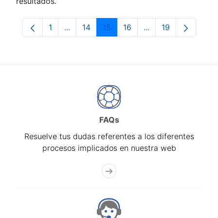
resultados.
1
...
14
15
16
...
19
Página
Páginas intermedias Use TAB para despla
Página
Página
Página
Páginas intermedia
Página
FAQs
Resuelve tus dudas referentes a los diferentes
procesos implicados en nuestra web