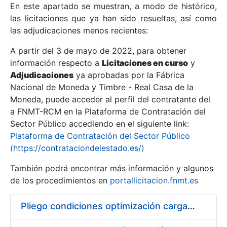
En este apartado se muestran, a modo de histórico,
las licitaciones que ya han sido resueltas, así como
Mostrar/Ocultar
las adjudicaciones menos recientes:
Mostrar/Ocultar
A partir del 3 de mayo de 2022, para obtener
información respecto a
Mostrar/Ocultar
Licitaciones en curso
y
Adjudicaciones
ya aprobadas por la Fábrica
Nacional de Moneda y Timbre - Real Casa de la
Moneda, puede acceder al perfil del contratante del
a FNMT-RCM en la Plataforma de Contratación del
Sector Público accediendo en el siguiente link:
Plataforma de Contratación del Sector Público
(https://contrataciondelestado.es/)
También podrá encontrar más información y algunos
de los procedimientos en
portallicitacion.fnmt.es
Mostrar/Ocultar
Pliego condiciones optimización cargas compras firmado