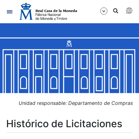
Navegación
Mostrar/Ocultar
Mostrar/Ocultar
Mostrar/Ocultar
Mostrar/Ocultar
Mostrar/Ocultar
Unidad responsable: Departamento de Compras
Histórico de Licitaciones
Mostrar/Ocultar