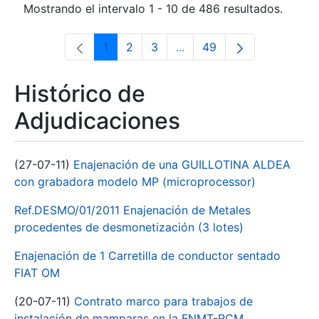
Mostrando el intervalo 1 - 10 de 486 resultados.
1
2
3
...
49
Página
Página
Página
Páginas intermedias Use 
Página
Histórico de
Adjudicaciones
(27-07-11)
Enajenación de una GUILLOTINA ALDEA
con grabadora modelo MP (microprocessor)
Ref.DESMO/01/2011 Enajenación de Metales
procedentes de desmonetización (3 lotes)
Enajenación de 1 Carretilla de conductor sentado
FIAT OM
(20-07-11)
Contrato marco para trabajos de
instalación de mamparas en la FNMT-RCM