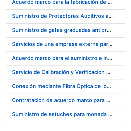
Acuerdo marco para la fabricación de piezas
Suministro de Protectores Auditivos a medida para las personas trabajadoras de los Centros de Trabajo de Madrid y Burgos
Suministro de gafas graduadas antiproyecciones para los trabajadores de la FNMT-RCM en los centros de trabajo de Madrid y Burgos
Servicios de una empresa externa para el asesoramiento y resolución de los recursos de alzada que se presentan relacionados con procesos de selección para la FNMT-RCM
Acuerdo marco para el suministro e instalación de persianas, estores y otros complementos
Servicio de Calibración y Verificación Externa de los Equipos de Medición del Servicio de Prevención de la FNMT-RCM
Conexión mediante Fibra Óptica de los Centros de Proceso de Datos (CPDs) de las sedes de la FNMT-RCM de Burgos y Madrid
Contratación de acuerdo marco para el Suministro de Material de Electricidad para la Fábrica Nacional de Moneda y Timbre-Real Casa de la Moneda en su centro de trabajo de Burgos
Suministro de estuches para moneda de 30 €