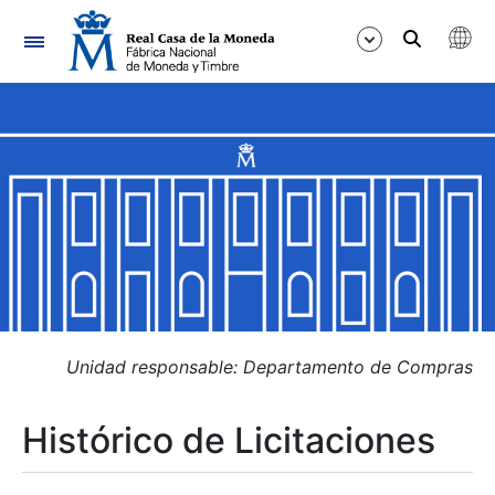
Navegación
Mostrar/Ocultar
Mostrar/Ocultar
Mostrar/Ocultar
Mostrar/Ocultar
Mostrar/Ocultar
Unidad responsable: Departamento de Compras
Histórico de Licitaciones
Mostrar/Ocultar