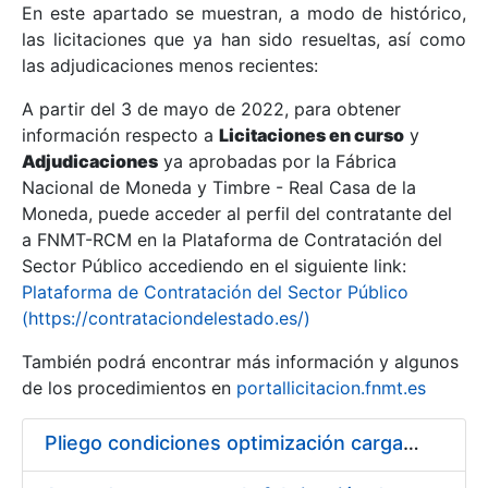
En este apartado se muestran, a modo de histórico,
las licitaciones que ya han sido resueltas, así como
Mostrar/Ocultar
las adjudicaciones menos recientes:
Mostrar/Ocultar
A partir del 3 de mayo de 2022, para obtener
información respecto a
Mostrar/Ocultar
Licitaciones en curso
y
Adjudicaciones
ya aprobadas por la Fábrica
Nacional de Moneda y Timbre - Real Casa de la
Moneda, puede acceder al perfil del contratante del
a FNMT-RCM en la Plataforma de Contratación del
Sector Público accediendo en el siguiente link:
Plataforma de Contratación del Sector Público
(https://contrataciondelestado.es/)
También podrá encontrar más información y algunos
de los procedimientos en
portallicitacion.fnmt.es
Mostrar/Ocultar
Pliego condiciones optimización cargas compras firmado