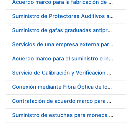
Acuerdo marco para la fabricación de piezas
Suministro de Protectores Auditivos a medida para las personas trabajadoras de los Centros de Trabajo de Madrid y Burgos
Suministro de gafas graduadas antiproyecciones para los trabajadores de la FNMT-RCM en los centros de trabajo de Madrid y Burgos
Servicios de una empresa externa para el asesoramiento y resolución de los recursos de alzada que se presentan relacionados con procesos de selección para la FNMT-RCM
Acuerdo marco para el suministro e instalación de persianas, estores y otros complementos
Servicio de Calibración y Verificación Externa de los Equipos de Medición del Servicio de Prevención de la FNMT-RCM
Conexión mediante Fibra Óptica de los Centros de Proceso de Datos (CPDs) de las sedes de la FNMT-RCM de Burgos y Madrid
Contratación de acuerdo marco para el Suministro de Material de Electricidad para la Fábrica Nacional de Moneda y Timbre-Real Casa de la Moneda en su centro de trabajo de Burgos
Suministro de estuches para moneda de 30 €