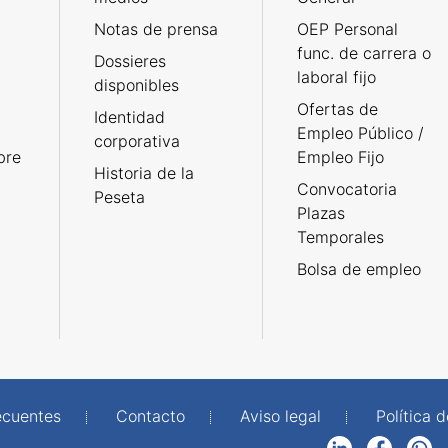
Notas de prensa
OEP Personal
func. de carrera o
Dossieres
laboral fijo
disponibles
Ofertas de
Identidad
Empleo Público /
corporativa
bre
Empleo Fijo
Historia de la
Convocatoria
Peseta
Plazas
Temporales
Bolsa de empleo
ecuentes
Contacto
Aviso legal
Política 