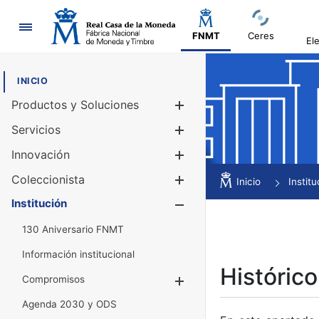
Navegación
FNMT
Ceres
El
INICIO
Productos y Soluciones
Mostrar/Ocul
Servicios
Mostrar/Ocul
Innovación
Mostrar/Ocul
Coleccionista
Mostrar/Ocul
Inicio
Institu
Institución
Mostrar/Ocul
130 Aniversario FNMT
Información institucional
Histórico
Compromisos
Mostrar/Ocultar
Agenda 2030 y ODS