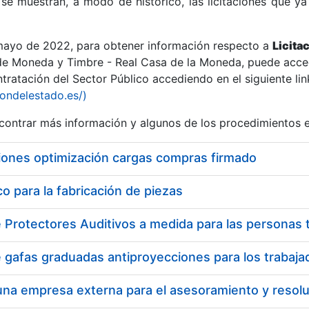
se muestran, a modo de histórico, las licitaciones que ya
 mayo de 2022, para obtener información respecto a
Licita
de Moneda y Timbre - Real Casa de la Moneda, puede acced
ratación del Sector Público accediendo en el siguiente lin
r
iondelestado.es/)
ontrar más información y algunos de los procedimientos 
iones optimización cargas compras firmado
 para la fabricación de piezas
tar