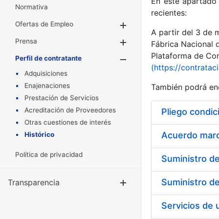
En este apartado 
Normativa
recientes:
Ofertas de Empleo
Mostrar/Ocultar
A partir del 3 de
Prensa
Mostrar/Ocultar
Fábrica Nacional 
Plataforma de Cont
Perfil de contratante
Mostrar/Oculta
(https://contratac
Adquisiciones
Enajenaciones
También podrá enc
Prestación de Servicios
Acreditación de Proveedores
Pliego condic
Otras cuestiones de interés
Acuerdo marco
Histórico
Política de privacidad
Transparencia
Mostrar/Ocul