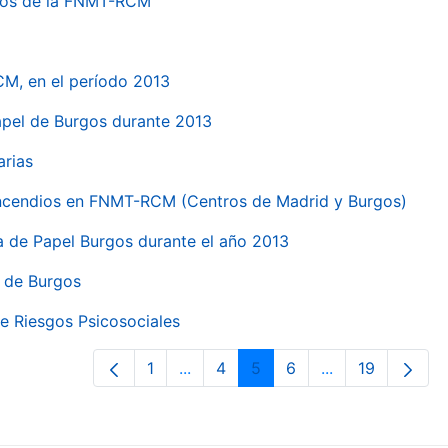
ntros de la FNMT-RCM
CM, en el período 2013
papel de Burgos durante 2013
arias
 incendios en FNMT-RCM (Centros de Madrid y Burgos)
ca de Papel Burgos durante el año 2013
l de Burgos
e Riesgos Psicosociales
1
...
4
5
6
...
19
Página
Páginas intermedias Use TAB para 
Página
Página
Página
Páginas interme
Página