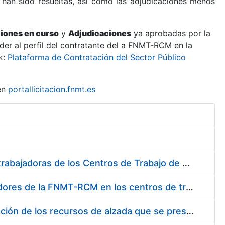
 han sido resueltas, así como las adjudicaciones menos
ciones en curso
y
Adjudicaciones
ya aprobadas por la
er al perfil del contratante del a FNMT-RCM en la
k:
Plataforma de Contratación del Sector Público
en
portallicitacion.fnmt.es
Suministro de Protectores Auditivos a medida para las personas trabajadoras de los Centros de Trabajo de Madrid y Burgos
Suministro de gafas graduadas antiproyecciones para los trabajadores de la FNMT-RCM en los centros de trabajo de Madrid y Burgos
Servicios de una empresa externa para el asesoramiento y resolución de los recursos de alzada que se presentan relacionados con procesos de selección para la FNMT-RCM