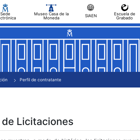
Sede
Museo Casa de la
Escuela de
SIAEN
ectrónica
Moneda
Grabado
tar
tar
tar
tar
ción
Perfil de contratante
tar
 de Licitaciones