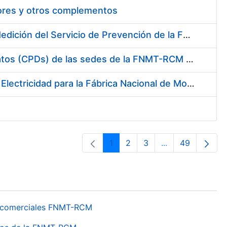
tores y otros complementos
Servicio de Calibración y Verificación Externa de los Equipos de Medición del Servicio de Prevención de la FNMT-RCM
Conexión mediante Fibra Óptica de los Centros de Proceso de Datos (CPDs) de las sedes de la FNMT-RCM de Burgos y Madrid
Contratación de acuerdo marco para el Suministro de Material de Electricidad para la Fábrica Nacional de Moneda y Timbre-Real Casa de la Moneda en su centro de trabajo de Burgos
1
2
3
...
49
Página
Página
Página
Páginas interme
Página
os comerciales FNMT-RCM