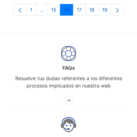
1
...
15
16
17
18
19
Página
Páginas intermedias Use TAB para despla
Página
Página
Página
Página
Página
FAQs
Resuelve tus dudas referentes a los diferentes
procesos implicados en nuestra web