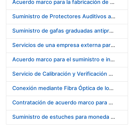
Acuerdo marco para la fabricación de piezas
Suministro de Protectores Auditivos a medida para las personas trabajadoras de los Centros de Trabajo de Madrid y Burgos
Suministro de gafas graduadas antiproyecciones para los trabajadores de la FNMT-RCM en los centros de trabajo de Madrid y Burgos
Servicios de una empresa externa para el asesoramiento y resolución de los recursos de alzada que se presentan relacionados con procesos de selección para la FNMT-RCM
Acuerdo marco para el suministro e instalación de persianas, estores y otros complementos
Servicio de Calibración y Verificación Externa de los Equipos de Medición del Servicio de Prevención de la FNMT-RCM
Conexión mediante Fibra Óptica de los Centros de Proceso de Datos (CPDs) de las sedes de la FNMT-RCM de Burgos y Madrid
Contratación de acuerdo marco para el Suministro de Material de Electricidad para la Fábrica Nacional de Moneda y Timbre-Real Casa de la Moneda en su centro de trabajo de Burgos
Suministro de estuches para moneda de 30 €