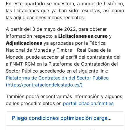
En este apartado se muestran, a modo de histórico,
las licitaciones que ya han sido resueltas, así como
Mostrar/Ocultar
las adjudicaciones menos recientes:
Mostrar/Ocultar
A partir del 3 de mayo de 2022, para obtener
información respecto a
Mostrar/Ocultar
Licitaciones en curso
y
Adjudicaciones
ya aprobadas por la Fábrica
Nacional de Moneda y Timbre - Real Casa de la
Moneda, puede acceder al perfil del contratante del
a FNMT-RCM en la Plataforma de Contratación del
Sector Público accediendo en el siguiente link:
Plataforma de Contratación del Sector Público
(https://contrataciondelestado.es/)
También podrá encontrar más información y algunos
de los procedimientos en
portallicitacion.fnmt.es
Mostrar/Ocultar
Pliego condiciones optimización cargas compras firmado