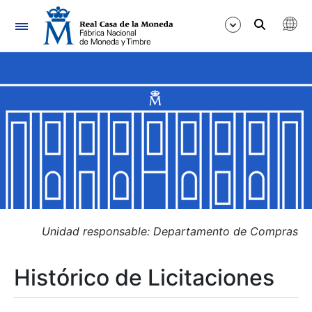
Navegación
Mostrar/Ocultar
Mostrar/Ocultar
Mostrar/Ocultar
Mostrar/Ocultar
Mostrar/Ocultar
Unidad responsable: Departamento de Compras
Histórico de Licitaciones
Mostrar/Ocultar