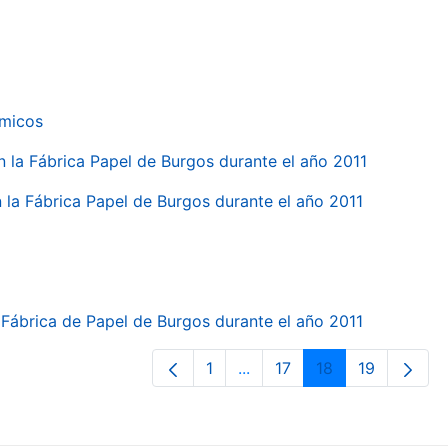
ímicos
en la Fábrica Papel de Burgos durante el año 2011
en la Fábrica Papel de Burgos durante el año 2011
la Fábrica de Papel de Burgos durante el año 2011
1
...
17
18
19
Página
Páginas intermedias Use T
Página
Página
Página