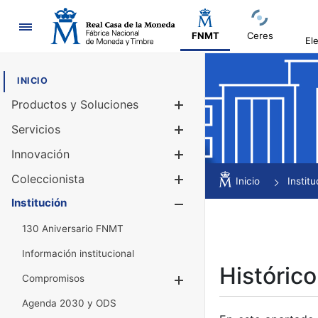
Navegación
FNMT
Ceres
El
INICIO
Productos y Soluciones
Mostrar/Ocul
Servicios
Mostrar/Ocul
Innovación
Mostrar/Ocul
Coleccionista
Mostrar/Ocul
Inicio
Institu
Institución
Mostrar/Ocul
130 Aniversario FNMT
Información institucional
Histórico
Compromisos
Mostrar/Ocultar
Agenda 2030 y ODS