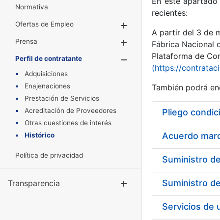
En este apartado 
Normativa
recientes:
Ofertas de Empleo
Mostrar/Ocultar
A partir del 3 de
Prensa
Mostrar/Ocultar
Fábrica Nacional 
Plataforma de Cont
Perfil de contratante
Mostrar/Oculta
(https://contratac
Adquisiciones
Enajenaciones
También podrá enc
Prestación de Servicios
Acreditación de Proveedores
Pliego condic
Otras cuestiones de interés
Acuerdo marco
Histórico
Política de privacidad
Transparencia
Mostrar/Ocul