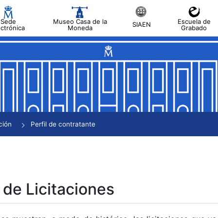
Sede
Museo Casa de la
Escuela de
SIAEN
ectrónica
Moneda
Grabado
tar
tar
tar
tar
ción
Perfil de contratante
tar
 de Licitaciones