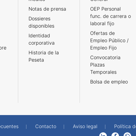
Notas de prensa
OEP Personal
func. de carrera o
Dossieres
laboral fijo
disponibles
Ofertas de
Identidad
Empleo Público /
corporativa
bre
Empleo Fijo
Historia de la
Convocatoria
Peseta
Plazas
Temporales
Bolsa de empleo
ecuentes
Contacto
Aviso legal
Política 