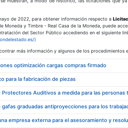
se muestran, a modo de histórico, las licitaciones que ya
 mayo de 2022, para obtener información respecto a
Licita
de Moneda y Timbre - Real Casa de la Moneda, puede acced
ratación del Sector Público accediendo en el siguiente lin
r
iondelestado.es/)
ontrar más información y algunos de los procedimientos 
iones optimización cargas compras firmado
 para la fabricación de piezas
tar