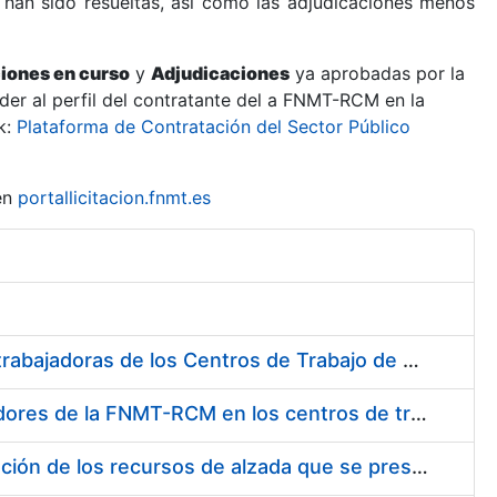
 han sido resueltas, así como las adjudicaciones menos
ciones en curso
y
Adjudicaciones
ya aprobadas por la
er al perfil del contratante del a FNMT-RCM en la
k:
Plataforma de Contratación del Sector Público
en
portallicitacion.fnmt.es
Suministro de Protectores Auditivos a medida para las personas trabajadoras de los Centros de Trabajo de Madrid y Burgos
Suministro de gafas graduadas antiproyecciones para los trabajadores de la FNMT-RCM en los centros de trabajo de Madrid y Burgos
Servicios de una empresa externa para el asesoramiento y resolución de los recursos de alzada que se presentan relacionados con procesos de selección para la FNMT-RCM