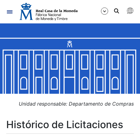
Navegación
Mostrar/Ocultar
Mostrar/Ocultar
Mostrar/Ocultar
Mostrar/Ocultar
Mostrar/Ocultar
Unidad responsable: Departamento de Compras
Histórico de Licitaciones
Mostrar/Ocultar