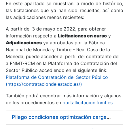
En este apartado se muestran, a modo de histórico,
las licitaciones que ya han sido resueltas, así como
Mostrar/Ocultar
las adjudicaciones menos recientes:
Mostrar/Ocultar
A partir del 3 de mayo de 2022, para obtener
información respecto a
Mostrar/Ocultar
Licitaciones en curso
y
Adjudicaciones
ya aprobadas por la Fábrica
Nacional de Moneda y Timbre - Real Casa de la
Moneda, puede acceder al perfil del contratante del
a FNMT-RCM en la Plataforma de Contratación del
Sector Público accediendo en el siguiente link:
Plataforma de Contratación del Sector Público
(https://contrataciondelestado.es/)
También podrá encontrar más información y algunos
de los procedimientos en
portallicitacion.fnmt.es
Mostrar/Ocultar
Pliego condiciones optimización cargas compras firmado