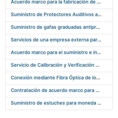
Acuerdo marco para la fabricación de piezas
Suministro de Protectores Auditivos a medida para las personas trabajadoras de los Centros de Trabajo de Madrid y Burgos
Suministro de gafas graduadas antiproyecciones para los trabajadores de la FNMT-RCM en los centros de trabajo de Madrid y Burgos
Servicios de una empresa externa para el asesoramiento y resolución de los recursos de alzada que se presentan relacionados con procesos de selección para la FNMT-RCM
Acuerdo marco para el suministro e instalación de persianas, estores y otros complementos
Servicio de Calibración y Verificación Externa de los Equipos de Medición del Servicio de Prevención de la FNMT-RCM
Conexión mediante Fibra Óptica de los Centros de Proceso de Datos (CPDs) de las sedes de la FNMT-RCM de Burgos y Madrid
Contratación de acuerdo marco para el Suministro de Material de Electricidad para la Fábrica Nacional de Moneda y Timbre-Real Casa de la Moneda en su centro de trabajo de Burgos
Suministro de estuches para moneda de 30 €