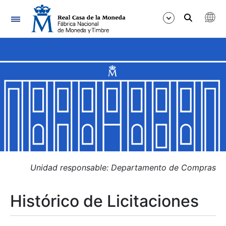
Navegación
Mostrar/Ocultar
Mostrar/Ocultar
Mostrar/Ocultar
Mostrar/Ocultar
Mostrar/Ocultar
Unidad responsable: Departamento de Compras
Histórico de Licitaciones
Mostrar/Ocultar