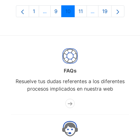
1
...
9
10
11
...
19
Página
Páginas intermedias Use TAB para despl
Página
Página
Página
Páginas intermedias
Página
FAQs
Resuelve tus dudas referentes a los diferentes
procesos implicados en nuestra web