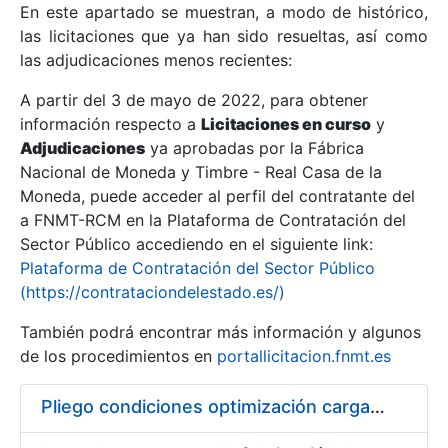
En este apartado se muestran, a modo de histórico,
las licitaciones que ya han sido resueltas, así como
Mostrar/Ocultar
las adjudicaciones menos recientes:
Mostrar/Ocultar
A partir del 3 de mayo de 2022, para obtener
información respecto a
Mostrar/Ocultar
Licitaciones en curso
y
Adjudicaciones
ya aprobadas por la Fábrica
Nacional de Moneda y Timbre - Real Casa de la
Moneda, puede acceder al perfil del contratante del
a FNMT-RCM en la Plataforma de Contratación del
Sector Público accediendo en el siguiente link:
Plataforma de Contratación del Sector Público
(https://contrataciondelestado.es/)
También podrá encontrar más información y algunos
de los procedimientos en
portallicitacion.fnmt.es
Mostrar/Ocultar
Pliego condiciones optimización cargas compras firmado