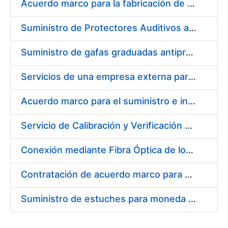
Acuerdo marco para la fabricación de piezas
Suministro de Protectores Auditivos a medida para las personas trabajadoras de los Centros de Trabajo de Madrid y Burgos
Suministro de gafas graduadas antiproyecciones para los trabajadores de la FNMT-RCM en los centros de trabajo de Madrid y Burgos
Servicios de una empresa externa para el asesoramiento y resolución de los recursos de alzada que se presentan relacionados con procesos de selección para la FNMT-RCM
Acuerdo marco para el suministro e instalación de persianas, estores y otros complementos
Servicio de Calibración y Verificación Externa de los Equipos de Medición del Servicio de Prevención de la FNMT-RCM
Conexión mediante Fibra Óptica de los Centros de Proceso de Datos (CPDs) de las sedes de la FNMT-RCM de Burgos y Madrid
Contratación de acuerdo marco para el Suministro de Material de Electricidad para la Fábrica Nacional de Moneda y Timbre-Real Casa de la Moneda en su centro de trabajo de Burgos
Suministro de estuches para moneda de 30 €