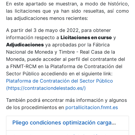
En este apartado se muestran, a modo de histórico,
las licitaciones que ya han sido resueltas, así como
Mostrar/Ocultar
las adjudicaciones menos recientes:
Mostrar/Ocultar
A partir del 3 de mayo de 2022, para obtener
información respecto a
Mostrar/Ocultar
Licitaciones en curso
y
Adjudicaciones
ya aprobadas por la Fábrica
Nacional de Moneda y Timbre - Real Casa de la
Moneda, puede acceder al perfil del contratante del
a FNMT-RCM en la Plataforma de Contratación del
Sector Público accediendo en el siguiente link:
Plataforma de Contratación del Sector Público
(https://contrataciondelestado.es/)
También podrá encontrar más información y algunos
de los procedimientos en
portallicitacion.fnmt.es
Mostrar/Ocultar
Pliego condiciones optimización cargas compras firmado