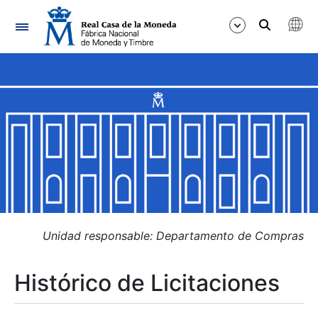
Navegación
Mostrar/Ocultar
Mostrar/Ocultar
Mostrar/Ocultar
Mostrar/Ocultar
Mostrar/Ocultar
Unidad responsable: Departamento de Compras
Histórico de Licitaciones
Mostrar/Ocultar