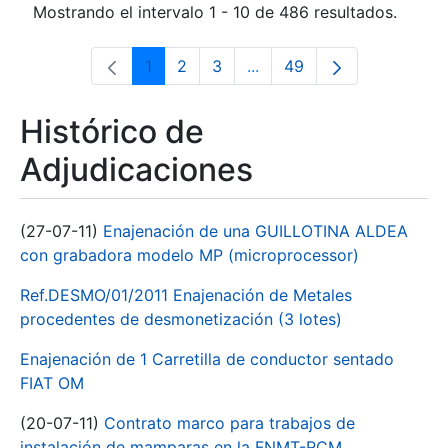
Mostrando el intervalo 1 - 10 de 486 resultados.
1
2
3
...
49
Página
Página
Página
Páginas intermedias Use 
Página
Histórico de
Adjudicaciones
(27-07-11)
Enajenación de una GUILLOTINA ALDEA
con grabadora modelo MP (microprocessor)
Ref.DESMO/01/2011 Enajenación de Metales
procedentes de desmonetización (3 lotes)
Enajenación de 1 Carretilla de conductor sentado
FIAT OM
(20-07-11)
Contrato marco para trabajos de
instalación de mamparas en la FNMT-RCM