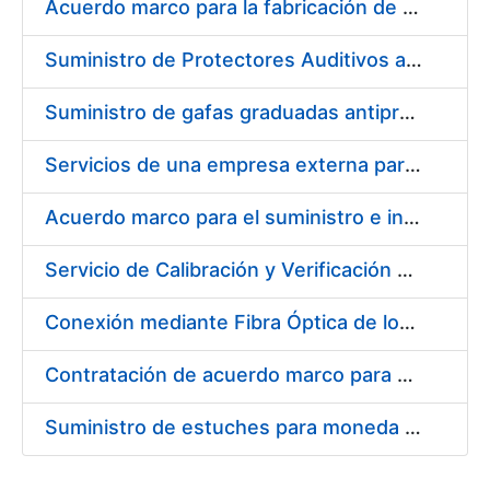
Acuerdo marco para la fabricación de piezas
Suministro de Protectores Auditivos a medida para las personas trabajadoras de los Centros de Trabajo de Madrid y Burgos
Suministro de gafas graduadas antiproyecciones para los trabajadores de la FNMT-RCM en los centros de trabajo de Madrid y Burgos
Servicios de una empresa externa para el asesoramiento y resolución de los recursos de alzada que se presentan relacionados con procesos de selección para la FNMT-RCM
Acuerdo marco para el suministro e instalación de persianas, estores y otros complementos
Servicio de Calibración y Verificación Externa de los Equipos de Medición del Servicio de Prevención de la FNMT-RCM
Conexión mediante Fibra Óptica de los Centros de Proceso de Datos (CPDs) de las sedes de la FNMT-RCM de Burgos y Madrid
Contratación de acuerdo marco para el Suministro de Material de Electricidad para la Fábrica Nacional de Moneda y Timbre-Real Casa de la Moneda en su centro de trabajo de Burgos
Suministro de estuches para moneda de 30 €