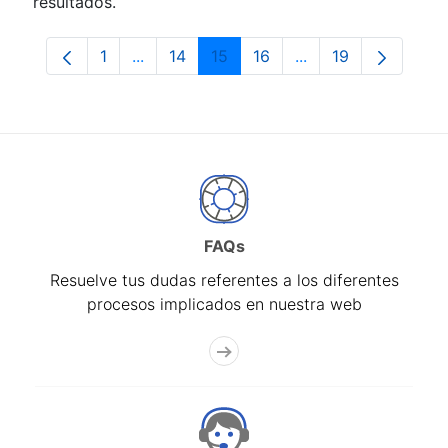
resultados.
1
...
14
15
16
...
19
Página
Páginas intermedias Use TAB para despla
Página
Página
Página
Páginas intermedia
Página
FAQs
Resuelve tus dudas referentes a los diferentes
procesos implicados en nuestra web