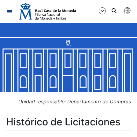
Navegación
Mostrar/Ocultar
Mostrar/Ocultar
Mostrar/Ocultar
Mostrar/Ocultar
Mostrar/Ocultar
Unidad responsable: Departamento de Compras
Histórico de Licitaciones
Mostrar/Ocultar