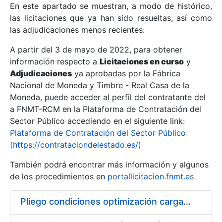
En este apartado se muestran, a modo de histórico,
las licitaciones que ya han sido resueltas, así como
Mostrar/Ocultar
las adjudicaciones menos recientes:
Mostrar/Ocultar
A partir del 3 de mayo de 2022, para obtener
información respecto a
Mostrar/Ocultar
Licitaciones en curso
y
Adjudicaciones
ya aprobadas por la Fábrica
Nacional de Moneda y Timbre - Real Casa de la
Moneda, puede acceder al perfil del contratante del
a FNMT-RCM en la Plataforma de Contratación del
Sector Público accediendo en el siguiente link:
Plataforma de Contratación del Sector Público
(https://contrataciondelestado.es/)
También podrá encontrar más información y algunos
de los procedimientos en
portallicitacion.fnmt.es
Mostrar/Ocultar
Pliego condiciones optimización cargas compras firmado