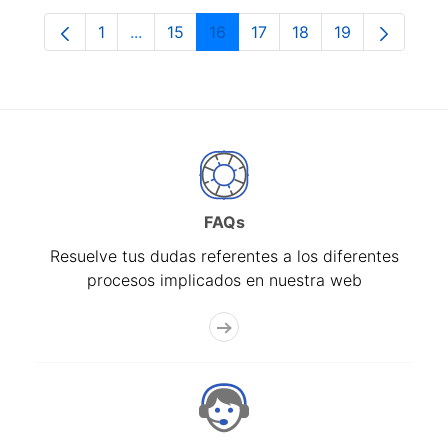
1
...
15
16
17
18
19
Página
Páginas intermedias Use TAB para despla
Página
Página
Página
Página
Página
FAQs
Resuelve tus dudas referentes a los diferentes
procesos implicados en nuestra web