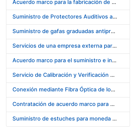
Acuerdo marco para la fabricación de piezas
Suministro de Protectores Auditivos a medida para las personas trabajadoras de los Centros de Trabajo de Madrid y Burgos
Suministro de gafas graduadas antiproyecciones para los trabajadores de la FNMT-RCM en los centros de trabajo de Madrid y Burgos
Servicios de una empresa externa para el asesoramiento y resolución de los recursos de alzada que se presentan relacionados con procesos de selección para la FNMT-RCM
Acuerdo marco para el suministro e instalación de persianas, estores y otros complementos
Servicio de Calibración y Verificación Externa de los Equipos de Medición del Servicio de Prevención de la FNMT-RCM
Conexión mediante Fibra Óptica de los Centros de Proceso de Datos (CPDs) de las sedes de la FNMT-RCM de Burgos y Madrid
Contratación de acuerdo marco para el Suministro de Material de Electricidad para la Fábrica Nacional de Moneda y Timbre-Real Casa de la Moneda en su centro de trabajo de Burgos
Suministro de estuches para moneda de 30 €